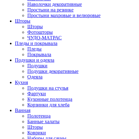
Наволочки декоративные
Простыни на резинке
Простыни махровые и велюровые
Шторы
Шторы
Фотошторы
ЧУДО-МАТРАС
Пледы и покрывала
Пледы
Покрывала
Подушки и одеяла
Подушки
Подушки декоративные
Одеяла
Кухня
Подушки на стулья
Фартуки
Кухонные полотенца
Корзинки для хлеба
Ванная
Полотенца
Банные халаты
Шторы
Коврики
Наборы для сауны