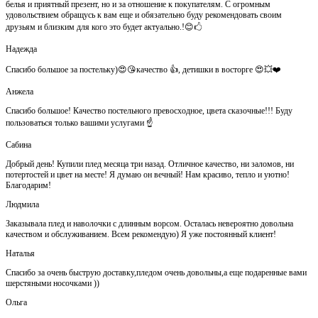
белья и приятный презент, но и за отношение к покупателям. С огромным
удовольствием обращусь к вам еще и обязательно буду рекомендовать своим
друзьям и близким для кого это будет актуально.!😊🖒
Надежда
Спасибо большое за постельку)😍😘качество 👍, детишки в восторге 😍💥❤️
Анжела
Спасибо большое! Качество постельного превосходное, цвета сказочные!!! Буду
пользоваться только вашими услугами ☝️
Сабина
Добрый день! Купили плед месяца три назад. Отличное качество, ни заломов, ни
потертостей и цвет на месте! Я думаю он вечный! Нам красиво, тепло и уютно!
Благодарим!
Людмила
Заказывала плед и наволочки с длинным ворсом. Осталась невероятно довольна
качеством и обслуживанием. Всем рекомендую) Я уже постоянный клиент!
Наталья
Спасибо за очень быструю доставку,пледом очень довольны,а еще подаренные вами
шерстяными носочками ))
Ольга