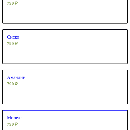
790
₽
Сиско
790
₽
Амандин
790
₽
Мичелл
790
₽