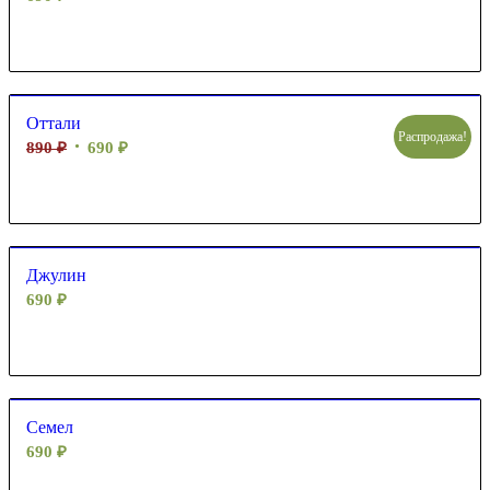
Оттали
Распродажа!
890
₽
690
₽
Джулин
690
₽
Семел
690
₽