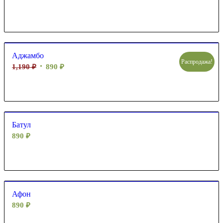
Аджамбо
Распродажа!
1,190
₽
890
₽
Батул
890
₽
Афон
890
₽