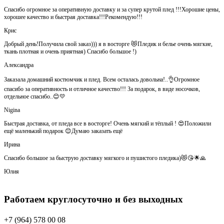
Спасибо огромное за оперативную доставку и за супер крутой плед !!!Хорошие цены,
хорошее качество и быстрая доставка!!!Рекомендую!!!
Крис
Добрый день!Получила свой заказ))) я в восторге 😻Пледик и белье очень мягкие,
ткань плотная и очень приятная) Спасибо большое !)
Александра
Заказала домашний костюмчик и плед. Всем осталась довольна!..👌Огромное
спасибо за оперативность и отличное качество!!! За подарок, в виде носочков,
отдельное спасибо..😊💛
Nigina
Быстрая доставка, от пледа все в восторге! Очень мягкий и тёплый ! 😍Положили
ещё маленький подарок 😊Думаю заказать ещё
Ирина
Спасибо большое за быструю доставку мягкого и пушистого пледика)😻😘🌟🙏
Юлия
Работаем круглосуточно и без выходных
+7 (964) 578 00 08