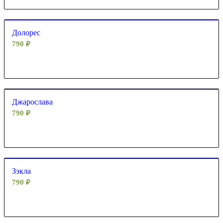
Долорес
790
₽
Джарослава
790
₽
Зэкла
790
₽