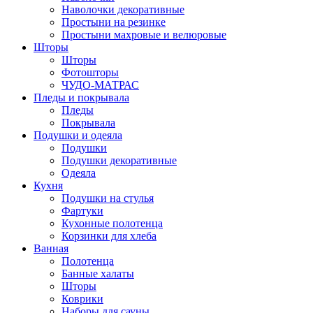
Наволочки декоративные
Простыни на резинке
Простыни махровые и велюровые
Шторы
Шторы
Фотошторы
ЧУДО-МАТРАС
Пледы и покрывала
Пледы
Покрывала
Подушки и одеяла
Подушки
Подушки декоративные
Одеяла
Кухня
Подушки на стулья
Фартуки
Кухонные полотенца
Корзинки для хлеба
Ванная
Полотенца
Банные халаты
Шторы
Коврики
Наборы для сауны