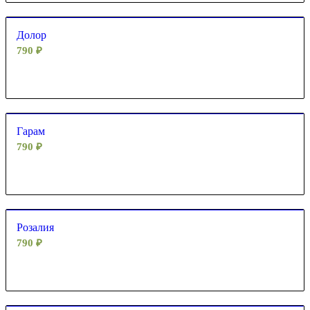
Долор
790
₽
Гарам
790
₽
Розалия
790
₽