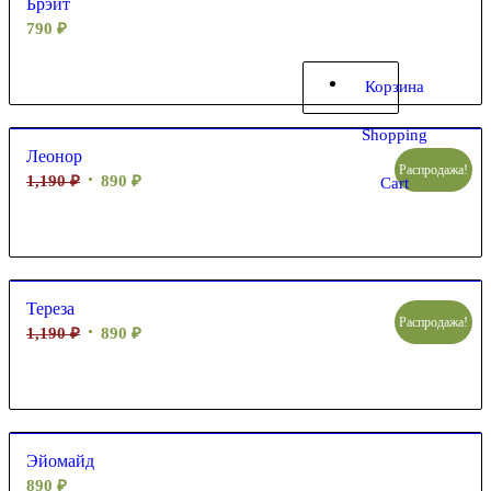
Брэйт
790
₽
Корзина
Shopping
Леонор
Распродажа!
1,190
₽
890
₽
Cart
Тереза
Распродажа!
1,190
₽
890
₽
Эйомайд
890
₽