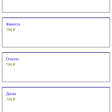
Фанесса
790
₽
Олалла
790
₽
Даска
790
₽