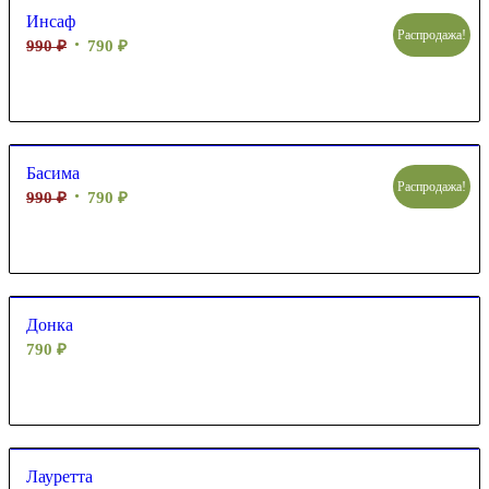
Инсаф
Распродажа!
990
₽
790
₽
Басима
Распродажа!
990
₽
790
₽
Донка
790
₽
Лауретта