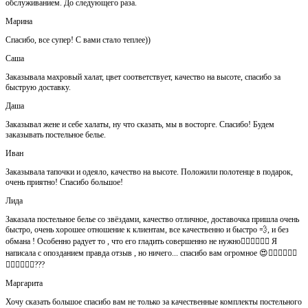
обслуживанием. До следующего раза.
Марина
Спасибо, все супер! С вами стало теплее))
Саша
Заказывала махровый халат, цвет соответствует, качество на высоте, спасибо за
быструю доставку.
Даша
Заказывал жене и себе халаты, ну что сказать, мы в восторге. Спасибо! Будем
заказывать постельное белье.
Иван
Заказывала тапочки и одеяло, качество на высоте. Положили полотенце в подарок,
очень приятно! Спасибо большое!
Лида
Заказала постельное белье со звёздами, качество отличное, доставочка пришла очень
быстро, очень хорошее отношение к клиентам, все качественно и быстро 💨, и без
обмана ! Особенно радует то , что его гладить совершенно не нужно👍🏻👍🏻🙈😄 Я
написала с опозданием правда отзыв , но ничего... спасибо вам огромное 😍👍🏻👍🏻👏🏻
👌🏻👌🏻👌🏻???
Маргарита
Хочу сказать большое спасибо вам не только за качественные комплекты постельного