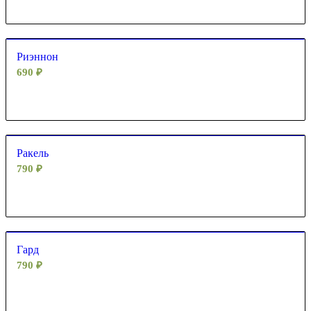
Риэннон
690
₽
Ракель
790
₽
Гард
790
₽