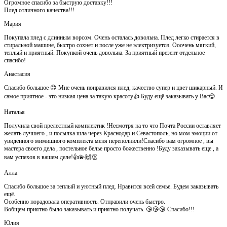
Огромное спасибо за быструю доставку!!!
Плед отличного качества!!!
Мария
Покупала плед с длинным ворсом. Очень осталась довольна. Плед легко стирается в
стиральной машине, быстро сохнет и после уже не электризуется. Ооочень мягкий,
теплый и приятный. Покупкой очень довольна. За приятный презент отдельное
спасибо!
Анастасия
Спасибо большое 😊 Мне очень понравился плед, качество супер и цвет шикарный. И
самое приятное - это низкая цена за такую красоту👍 Буду ещё заказывать у Вас😊
Наталья
Получила свой прелестный комплектик !Несмотря на то что Почта России оставляет
желать лучшего , и посылка шла через Краснодар и Севастополь, но мом эмоции от
увиденного мимишного комплекта меня переполнили!Спасибо вам огромное , вы
мастера своего дела , постельное белье просто божественно !Буду заказывать еще , а
вам успехов в вашем деле!👍💫🙌👏
Алла
Спасибо большое за теплый и уютный плед. Нравится всей семье. Будем заказывать
ещё.
Особенно порадовала оперативность. Отправили очень быстро.
Вобщем приятно было заказывать и приятно получать. 😘😘😘 Спасибо!!!
Юлия