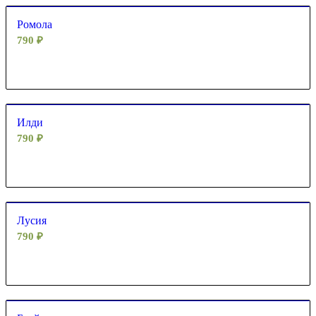
Ромола
790
₽
Илди
790
₽
Лусия
790
₽