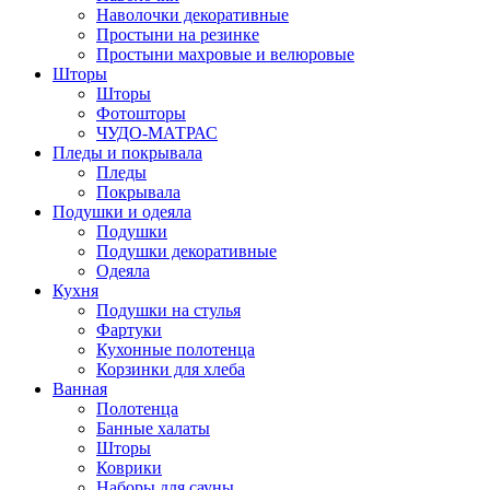
Наволочки декоративные
Простыни на резинке
Простыни махровые и велюровые
Шторы
Шторы
Фотошторы
ЧУДО-МАТРАС
Пледы и покрывала
Пледы
Покрывала
Подушки и одеяла
Подушки
Подушки декоративные
Одеяла
Кухня
Подушки на стулья
Фартуки
Кухонные полотенца
Корзинки для хлеба
Ванная
Полотенца
Банные халаты
Шторы
Коврики
Наборы для сауны