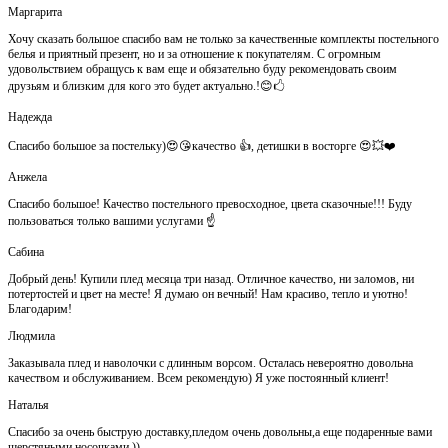
Маргарита
Хочу сказать большое спасибо вам не только за качественные комплекты постельного
белья и приятный презент, но и за отношение к покупателям. С огромным
удовольствием обращусь к вам еще и обязательно буду рекомендовать своим
друзьям и близким для кого это будет актуально.!😊🖒
Надежда
Спасибо большое за постельку)😍😘качество 👍, детишки в восторге 😍💥❤️
Анжела
Спасибо большое! Качество постельного превосходное, цвета сказочные!!! Буду
пользоваться только вашими услугами ☝️
Сабина
Добрый день! Купили плед месяца три назад. Отличное качество, ни заломов, ни
потертостей и цвет на месте! Я думаю он вечный! Нам красиво, тепло и уютно!
Благодарим!
Людмила
Заказывала плед и наволочки с длинным ворсом. Осталась невероятно довольна
качеством и обслуживанием. Всем рекомендую) Я уже постоянный клиент!
Наталья
Спасибо за очень быструю доставку,пледом очень довольны,а еще подаренные вами
шерстяными носочками ))