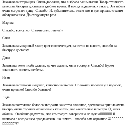
Заказывала второй раз. Очень довольна, что выбрала ваш магазин. Товар отличного
качества, быстрая доставка в удобное время. И всегда подарочек к заказу. Эта забота
очень согревает душу! Спасибо! И. действительно, тепло нам в дом пришло с таким
обслуживанием. До следующего раза.
Марина
Спасибо, все супер! С вами стало теплее))
Саша
Заказывала махровый халат, цвет соответствует, качество на высоте, спасибо за
быструю доставку.
Даша
Заказывал жене и себе халаты, ну что сказать, мы в восторге. Спасибо! Будем
заказывать постельное белье.
Иван
Заказывала тапочки и одеяло, качество на высоте. Положили полотенце в подарок,
очень приятно! Спасибо большое!
Лида
Заказала постельное белье со звёздами, качество отличное, доставочка пришла очень
быстро, очень хорошее отношение к клиентам, все качественно и быстро 💨, и без
обмана ! Особенно радует то , что его гладить совершенно не нужно👍🏻👍🏻🙈😄 Я
написала с опозданием правда отзыв , но ничего... спасибо вам огромное 😍👍🏻👍🏻👏🏻
👌🏻👌🏻👌🏻???