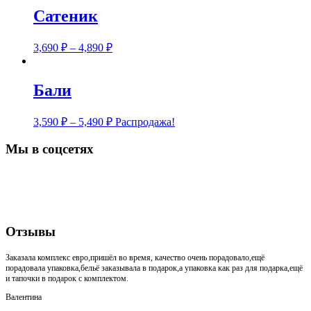
Сатеник
3,690
₽
–
4,890
₽
Бали
3,590
₽
–
5,490
₽
Распродажа!
Мы в соцсетях
Отзывы
Заказала комплекс евро,пришёл во время, качество очень порадовало,ещё
порадовала упаковка,бельё заказывала в подарок,а упаковка как раз для подарка,ещё
и тапочки в подарок с комплектом.
Валентина