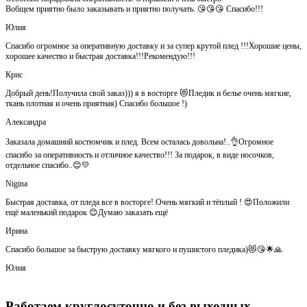
Вобщем приятно было заказывать и приятно получать. 😘😘😘 Спасибо!!!
Юлия
Спасибо огромное за оперативную доставку и за супер крутой плед !!!Хорошие цены,
хорошее качество и быстрая доставка!!!Рекомендую!!!
Крис
Добрый день!Получила свой заказ))) я в восторге 😻Пледик и белье очень мягкие,
ткань плотная и очень приятная) Спасибо большое !)
Александра
Заказала домашний костюмчик и плед. Всем осталась довольна!..👌Огромное
спасибо за оперативность и отличное качество!!! За подарок, в виде носочков,
отдельное спасибо..😊💛
Nigina
Быстрая доставка, от пледа все в восторге! Очень мягкий и тёплый ! 😍Положили
ещё маленький подарок 😊Думаю заказать ещё
Ирина
Спасибо большое за быструю доставку мягкого и пушистого пледика)😻😘🌟🙏
Юлия
Работаем круглосуточно и без выходных