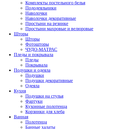
Комплекты постельного белья
Пододеяльники
Наволочки
Наволочки декоративные
Простыни на резинке
Простыни махровые и велюровые
Шторы
Шторы
Фотошторы
ЧУДО-МАТРАС
Пледы и покрывала
Пледы
Покрывала
Подушки и одеяла
Подушки
Подушки декоративные
Одеяла
Кухня
Подушки на стулья
Фартуки
Кухонные полотенца
Корзинки для хлеба
Ванная
Полотенца
Банные халаты