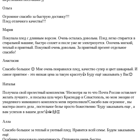
Ольга
Огромное спасибо за быструю доставку!!!
Плед отличного качества!!!
Мария
Покупала плед с длинным ворсом. Очень осталась довольна. Плед легко стирается в
стиральной машине, быстро сохнет и после уже не электризуется. Ооочень мягкий,
теплый и приятный. Покупкой очень довольна. За приятный презент отдельное
спасибо!
Анастасия
Спасибо большое 😊 Мне очень понравился плед, качество супер и цвет шикарный. И
самое приятное - это низкая цена за такую красоту👍 Буду ещё заказывать у Вас😊
Наталья
Получила свой прелестный комплектик !Несмотря на то что Почта России оставляет
желать лучшего , и посылка шла через Краснодар и Севастополь, но мом эмоции от
увиденного мимишного комплекта меня переполнили!Спасибо вам огромное , вы
мастера своего дела , постельное белье просто божественно !Буду заказывать еще , а
вам успехов в вашем деле!👍💫🙌👏
Алла
Спасибо большое за теплый и уютный плед. Нравится всей семье. Будем заказывать
ещё.
Особенно порадовала оперативность. Отправили очень быстро.