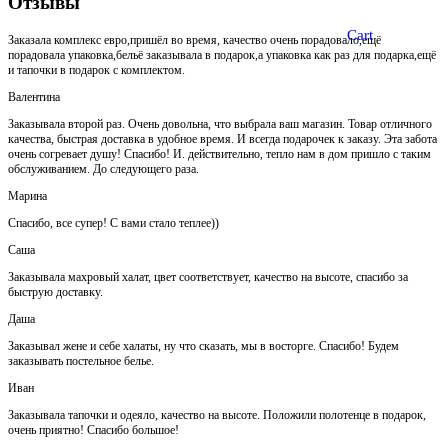
Отзывы
Cart
Заказала комплекс евро,пришёл во время, качество очень порадовало,ещё
порадовала упаковка,бельё заказывала в подарок,а упаковка как раз для подарка,ещё
и тапочки в подарок с комплектом.
Валентина
Заказывала второй раз. Очень довольна, что выбрала ваш магазин. Товар отличного
качества, быстрая доставка в удобное время. И всегда подарочек к заказу. Эта забота
очень согревает душу! Спасибо! И. действительно, тепло нам в дом пришло с таким
обслуживанием. До следующего раза.
Марина
Спасибо, все супер! С вами стало теплее))
Саша
Заказывала махровый халат, цвет соответствует, качество на высоте, спасибо за
быструю доставку.
Даша
Заказывал жене и себе халаты, ну что сказать, мы в восторге. Спасибо! Будем
заказывать постельное белье.
Иван
Заказывала тапочки и одеяло, качество на высоте. Положили полотенце в подарок,
очень приятно! Спасибо большое!