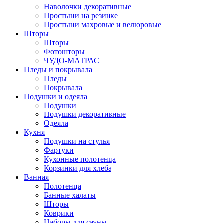
Наволочки декоративные
Простыни на резинке
Простыни махровые и велюровые
Шторы
Шторы
Фотошторы
ЧУДО-МАТРАС
Пледы и покрывала
Пледы
Покрывала
Подушки и одеяла
Подушки
Подушки декоративные
Одеяла
Кухня
Подушки на стулья
Фартуки
Кухонные полотенца
Корзинки для хлеба
Ванная
Полотенца
Банные халаты
Шторы
Коврики
Наборы для сауны