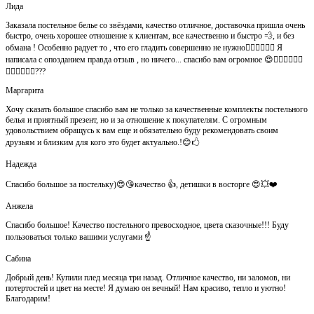
Лида
Заказала постельное белье со звёздами, качество отличное, доставочка пришла очень
быстро, очень хорошее отношение к клиентам, все качественно и быстро 💨, и без
обмана ! Особенно радует то , что его гладить совершенно не нужно👍🏻👍🏻🙈😄 Я
написала с опозданием правда отзыв , но ничего... спасибо вам огромное 😍👍🏻👍🏻👏🏻
👌🏻👌🏻👌🏻???
Маргарита
Хочу сказать большое спасибо вам не только за качественные комплекты постельного
белья и приятный презент, но и за отношение к покупателям. С огромным
удовольствием обращусь к вам еще и обязательно буду рекомендовать своим
друзьям и близким для кого это будет актуально.!😊🖒
Надежда
Спасибо большое за постельку)😍😘качество 👍, детишки в восторге 😍💥❤️
Анжела
Спасибо большое! Качество постельного превосходное, цвета сказочные!!! Буду
пользоваться только вашими услугами ☝️
Сабина
Добрый день! Купили плед месяца три назад. Отличное качество, ни заломов, ни
потертостей и цвет на месте! Я думаю он вечный! Нам красиво, тепло и уютно!
Благодарим!