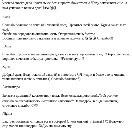
мастера своего дела , постельное белье просто божественно !Буду заказывать еще , а
вам успехов в вашем деле!👍💫🙌👏
Алла
Спасибо большое за теплый и уютный плед. Нравится всей семье. Будем заказывать
ещё.
Особенно порадовала оперативность. Отправили очень быстро.
Вобщем приятно было заказывать и приятно получать. 😘😘😘 Спасибо!!!
Юлия
Спасибо огромное за оперативную доставку и за супер крутой плед !!!Хорошие цены,
хорошее качество и быстрая доставка!!!Рекомендую!!!
Крис
Добрый день!Получила свой заказ))) я в восторге 😻Пледик и белье очень мягкие,
ткань плотная и очень приятная) Спасибо большое !)
Александра
Заказала домашний костюмчик и плед. Всем осталась довольна!..👌Огромное
спасибо за оперативность и отличное качество!!! За подарок, в виде носочков,
отдельное спасибо..😊💛
Nigina
Быстрая доставка, от пледа все в восторге! Очень мягкий и тёплый ! 😍Положили
ещё маленький подарок 😊Думаю заказать ещё