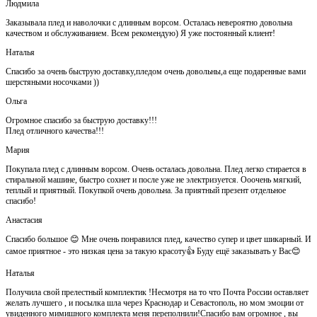
Людмила
Заказывала плед и наволочки с длинным ворсом. Осталась невероятно довольна
качеством и обслуживанием. Всем рекомендую) Я уже постоянный клиент!
Наталья
Спасибо за очень быструю доставку,пледом очень довольны,а еще подаренные вами
шерстяными носочками ))
Ольга
Огромное спасибо за быструю доставку!!!
Плед отличного качества!!!
Мария
Покупала плед с длинным ворсом. Очень осталась довольна. Плед легко стирается в
стиральной машине, быстро сохнет и после уже не электризуется. Ооочень мягкий,
теплый и приятный. Покупкой очень довольна. За приятный презент отдельное
спасибо!
Анастасия
Спасибо большое 😊 Мне очень понравился плед, качество супер и цвет шикарный. И
самое приятное - это низкая цена за такую красоту👍 Буду ещё заказывать у Вас😊
Наталья
Получила свой прелестный комплектик !Несмотря на то что Почта России оставляет
желать лучшего , и посылка шла через Краснодар и Севастополь, но мом эмоции от
увиденного мимишного комплекта меня переполнили!Спасибо вам огромное , вы