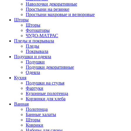
Наволочки декоративные
Простыни на резинке
Простыни махровые и велюровые
Шторы
Шторы
Фотошторы
ЧУДО-МАТРАС
Пледы и покрывала
Пледы
Покрывала
Подушки и одеяла
Подушки
Подушки декоративные
Одеяла
Кухня
Подушки на стулья
Фартуки
Кухонные полотенца
Корзинки для хлеба
Ванная
Полотенца
Банные халаты
Шторы
Коврики
Наборы для сауны