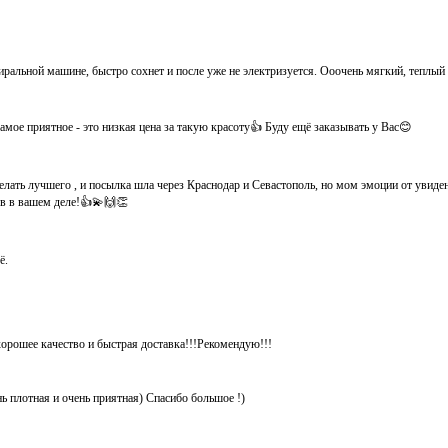
иральной машине, быстро сохнет и после уже не электризуется. Ооочень мягкий, теплый
мое приятное - это низкая цена за такую красоту👍 Буду ещё заказывать у Вас😊
елать лучшего , и посылка шла через Краснодар и Севастополь, но мом эмоции от увид
хов в вашем деле!👍💫🙌👏
ё.
хорошее качество и быстрая доставка!!!Рекомендую!!!
нь плотная и очень приятная) Спасибо большое !)