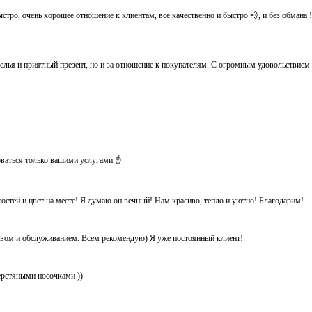
тро, очень хорошее отношение к клиентам, все качественно и быстро 💨, и без обмана ! Ос
белья и приятный презент, но и за отношение к покупателям. С огромным удовольствием
оваться только вашими услугами ☝️
тостей и цвет на месте! Я думаю он вечный! Нам красиво, тепло и уютно! Благодарим!
ством и обслуживанием. Всем рекомендую) Я уже постоянный клиент!
ерстяными носочками ))