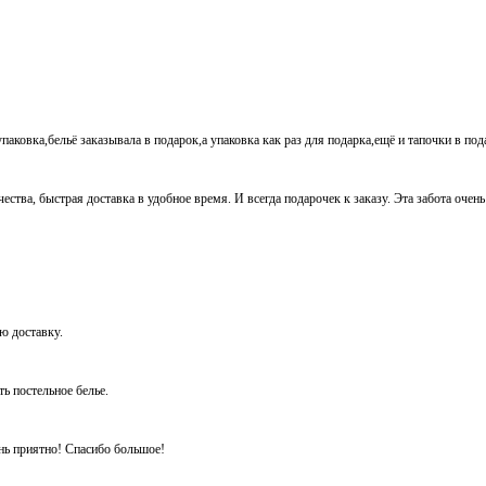
паковка,бельё заказывала в подарок,а упаковка как раз для подарка,ещё и тапочки в по
ества, быстрая доставка в удобное время. И всегда подарочек к заказу. Эта забота очен
ую доставку.
ть постельное белье.
ень приятно! Спасибо большое!