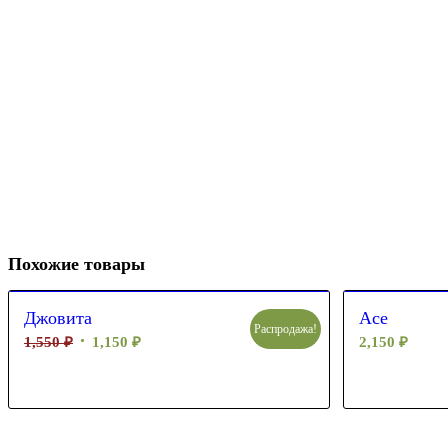
Похожие товары
Джовита
Асе
Распродажа!
1,550
₽
1,150
₽
2,150
₽