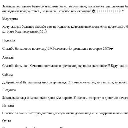
Заказала постельное белье со звёздами, качество отличное, доставочка пришла очень быс
опозданием правда отзыв , но ничего... спасибо вам огромное 😍👍🏻👍🏻👏🏻👌🏻👌🏻👌🏻???
Маргарита
Хочу сказать большое спасибо вам не только за качественные комплекты постельного 
кого это будет актуально.!😊🖒
Надежда
Спасибо большое за постельку)😍😘качество 👍, детишки в восторге 😍💥❤️
Анжела
Спасибо большое! Качество постельного превосходное, цвета сказочные!!! Буду польз
Сабина
Добрый день! Купили плед месяца три назад. Отличное качество, ни заломов, ни потер
Людмила
Заказывала плед и наволочки с длинным ворсом. Осталась невероятно довольна каче
Наталья
Спасибо за очень быструю доставку,пледом очень довольны,а еще подаренные вами ш
Ольга