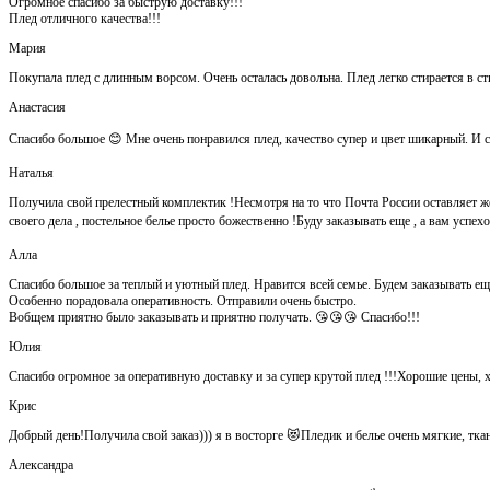
Огромное спасибо за быструю доставку!!!
Плед отличного качества!!!
Мария
Покупала плед с длинным ворсом. Очень осталась довольна. Плед легко стирается в ст
Анастасия
Спасибо большое 😊 Мне очень понравился плед, качество супер и цвет шикарный. И са
Наталья
Получила свой прелестный комплектик !Несмотря на то что Почта России оставляет ж
своего дела , постельное белье просто божественно !Буду заказывать еще , а вам успе
Алла
Спасибо большое за теплый и уютный плед. Нравится всей семье. Будем заказывать ещ
Особенно порадовала оперативность. Отправили очень быстро.
Вобщем приятно было заказывать и приятно получать. 😘😘😘 Спасибо!!!
Юлия
Спасибо огромное за оперативную доставку и за супер крутой плед !!!Хорошие цены, 
Крис
Добрый день!Получила свой заказ))) я в восторге 😻Пледик и белье очень мягкие, тка
Александра