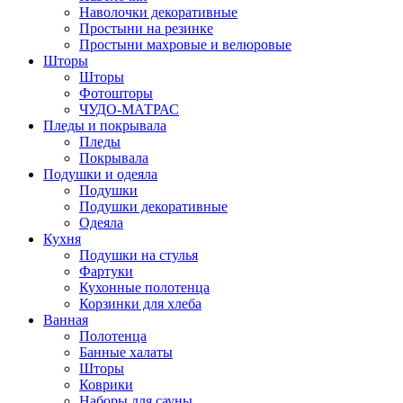
Наволочки декоративные
Простыни на резинке
Простыни махровые и велюровые
Шторы
Шторы
Фотошторы
ЧУДО-МАТРАС
Пледы и покрывала
Пледы
Покрывала
Подушки и одеяла
Подушки
Подушки декоративные
Одеяла
Кухня
Подушки на стулья
Фартуки
Кухонные полотенца
Корзинки для хлеба
Ванная
Полотенца
Банные халаты
Шторы
Коврики
Наборы для сауны