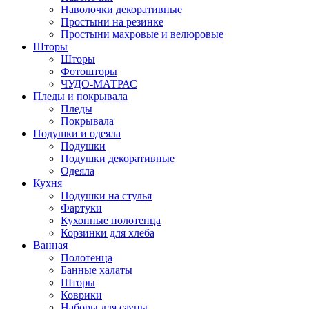
Наволочки декоративные
Простыни на резинке
Простыни махровые и велюровые
Шторы
Шторы
Фотошторы
ЧУДО-МАТРАС
Пледы и покрывала
Пледы
Покрывала
Подушки и одеяла
Подушки
Подушки декоративные
Одеяла
Кухня
Подушки на стулья
Фартуки
Кухонные полотенца
Корзинки для хлеба
Ванная
Полотенца
Банные халаты
Шторы
Коврики
Наборы для сауны