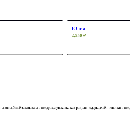
Юлия
2,550
₽
паковка,бельё заказывала в подарок,а упаковка как раз для подарка,ещё и тапочки в по