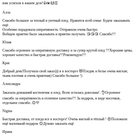
вам успехов в вашем деле!👍💫🙌👏
Алла
Спасибо большое за теплый и уютный плед. Нравится всей семье. Будем заказывать
ещё.
Особенно порадовала оперативность. Отправили очень быстро.
Вобщем приятно было заказывать и приятно получать. 😘😘😘 Спасибо!!!
Юлия
Спасибо огромное за оперативную доставку и за супер крутой плед !!!Хорошие цены,
хорошее качество и быстрая доставка!!!Рекомендую!!!
Крис
Добрый день!Получила свой заказ))) я в восторге 😻Пледик и белье очень мягкие,
ткань плотная и очень приятная) Спасибо большое !)
Александра
Заказала домашний костюмчик и плед. Всем осталась довольна!..👌Огромное
спасибо за оперативность и отличное качество!!! За подарок, в виде носочков,
отдельное спасибо..😊💛
Nigina
Быстрая доставка, от пледа все в восторге! Очень мягкий и тёплый ! 😍Положили
ещё маленький подарок 😊Думаю заказать ещё
Ирина