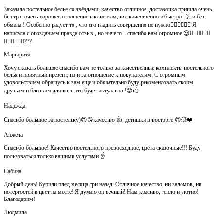
Заказала постельное белье со звёздами, качество отличное, доставочка пришла очень
быстро, очень хорошее отношение к клиентам, все качественно и быстро 💨, и без
обмана ! Особенно радует то , что его гладить совершенно не нужно👍🏻👍🏻🙈😄 Я
написала с опозданием правда отзыв , но ничего... спасибо вам огромное 😍👍🏻👍🏻👏🏻
👌🏻👌🏻👌🏻???
Маргарита
Хочу сказать большое спасибо вам не только за качественные комплекты постельного
белья и приятный презент, но и за отношение к покупателям. С огромным
удовольствием обращусь к вам еще и обязательно буду рекомендовать своим
друзьям и близким для кого это будет актуально.!😊🖒
Надежда
Спасибо большое за постельку)😍😘качество 👍, детишки в восторге 😍💥❤️
Анжела
Спасибо большое! Качество постельного превосходное, цвета сказочные!!! Буду
пользоваться только вашими услугами ☝️
Сабина
Добрый день! Купили плед месяца три назад. Отличное качество, ни заломов, ни
потертостей и цвет на месте! Я думаю он вечный! Нам красиво, тепло и уютно!
Благодарим!
Людмила