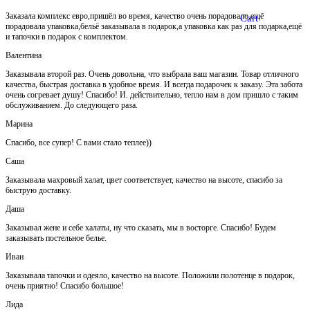
Заказала комплекс евро,пришёл во время, качество очень порадовало,ещё
Cart
порадовала упаковка,бельё заказывала в подарок,а упаковка как раз для подарка,ещё
и тапочки в подарок с комплектом.
Валентина
Заказывала второй раз. Очень довольна, что выбрала ваш магазин. Товар отличного
качества, быстрая доставка в удобное время. И всегда подарочек к заказу. Эта забота
очень согревает душу! Спасибо! И. действительно, тепло нам в дом пришло с таким
обслуживанием. До следующего раза.
Марина
Спасибо, все супер! С вами стало теплее))
Саша
Заказывала махровый халат, цвет соответствует, качество на высоте, спасибо за
быструю доставку.
Даша
Заказывал жене и себе халаты, ну что сказать, мы в восторге. Спасибо! Будем
заказывать постельное белье.
Иван
Заказывала тапочки и одеяло, качество на высоте. Положили полотенце в подарок,
очень приятно! Спасибо большое!
Лида