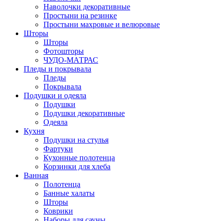
Наволочки декоративные
Простыни на резинке
Простыни махровые и велюровые
Шторы
Шторы
Фотошторы
ЧУДО-МАТРАС
Пледы и покрывала
Пледы
Покрывала
Подушки и одеяла
Подушки
Подушки декоративные
Одеяла
Кухня
Подушки на стулья
Фартуки
Кухонные полотенца
Корзинки для хлеба
Ванная
Полотенца
Банные халаты
Шторы
Коврики
Наборы для сауны