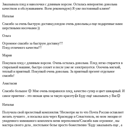
Заказывала плед и наволочки с длинным ворсом. Осталась невероятно довольна
качеством и обслуживанием. Всем рекомендую) Я уже постоянный клиент!
Наталья
Спасибо за очень быструю доставку,пледом очень довольны,а еще подаренные вами
шерстяными носочками ))
Ольга
Огромное спасибо за быструю доставку!!!
Плед отличного качества!!!
Мария
Покупала плед с длинным ворсом. Очень осталась довольна. Плед легко стирается в
стиральной машине, быстро сохнет и после уже не электризуется. Ооочень мягкий,
теплый и приятный. Покупкой очень довольна. За приятный презент отдельное
спасибо!
Анастасия
Спасибо большое 😊 Мне очень понравился плед, качество супер и цвет шикарный. И
самое приятное - это низкая цена за такую красоту👍 Буду ещё заказывать у Вас😊
Наталья
Получила свой прелестный комплектик !Несмотря на то что Почта России оставляет
желать лучшего , и посылка шла через Краснодар и Севастополь, но мом эмоции от
увиденного мимишного комплекта меня переполнили!Спасибо вам огромное , вы
мастера своего дела , постельное белье просто божественно !Буду заказывать еще , а