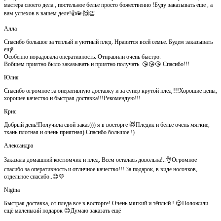
мастера своего дела , постельное белье просто божественно !Буду заказывать еще , а
вам успехов в вашем деле!👍💫🙌👏
Алла
Спасибо большое за теплый и уютный плед. Нравится всей семье. Будем заказывать
ещё.
Особенно порадовала оперативность. Отправили очень быстро.
Вобщем приятно было заказывать и приятно получать. 😘😘😘 Спасибо!!!
Юлия
Спасибо огромное за оперативную доставку и за супер крутой плед !!!Хорошие цены,
хорошее качество и быстрая доставка!!!Рекомендую!!!
Крис
Добрый день!Получила свой заказ))) я в восторге 😻Пледик и белье очень мягкие,
ткань плотная и очень приятная) Спасибо большое !)
Александра
Заказала домашний костюмчик и плед. Всем осталась довольна!..👌Огромное
спасибо за оперативность и отличное качество!!! За подарок, в виде носочков,
отдельное спасибо..😊💛
Nigina
Быстрая доставка, от пледа все в восторге! Очень мягкий и тёплый ! 😍Положили
ещё маленький подарок 😊Думаю заказать ещё