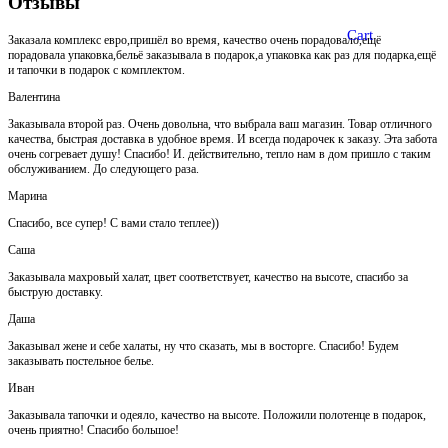
Отзывы
Cart
Заказала комплекс евро,пришёл во время, качество очень порадовало,ещё
порадовала упаковка,бельё заказывала в подарок,а упаковка как раз для подарка,ещё
и тапочки в подарок с комплектом.
Валентина
Заказывала второй раз. Очень довольна, что выбрала ваш магазин. Товар отличного
качества, быстрая доставка в удобное время. И всегда подарочек к заказу. Эта забота
очень согревает душу! Спасибо! И. действительно, тепло нам в дом пришло с таким
обслуживанием. До следующего раза.
Марина
Спасибо, все супер! С вами стало теплее))
Саша
Заказывала махровый халат, цвет соответствует, качество на высоте, спасибо за
быструю доставку.
Даша
Заказывал жене и себе халаты, ну что сказать, мы в восторге. Спасибо! Будем
заказывать постельное белье.
Иван
Заказывала тапочки и одеяло, качество на высоте. Положили полотенце в подарок,
очень приятно! Спасибо большое!