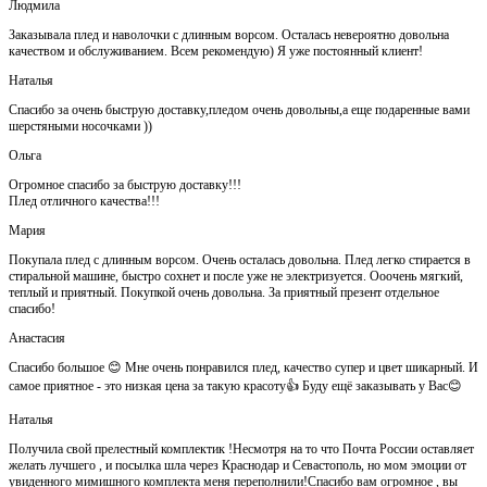
Людмила
Заказывала плед и наволочки с длинным ворсом. Осталась невероятно довольна
качеством и обслуживанием. Всем рекомендую) Я уже постоянный клиент!
Наталья
Спасибо за очень быструю доставку,пледом очень довольны,а еще подаренные вами
шерстяными носочками ))
Ольга
Огромное спасибо за быструю доставку!!!
Плед отличного качества!!!
Мария
Покупала плед с длинным ворсом. Очень осталась довольна. Плед легко стирается в
стиральной машине, быстро сохнет и после уже не электризуется. Ооочень мягкий,
теплый и приятный. Покупкой очень довольна. За приятный презент отдельное
спасибо!
Анастасия
Спасибо большое 😊 Мне очень понравился плед, качество супер и цвет шикарный. И
самое приятное - это низкая цена за такую красоту👍 Буду ещё заказывать у Вас😊
Наталья
Получила свой прелестный комплектик !Несмотря на то что Почта России оставляет
желать лучшего , и посылка шла через Краснодар и Севастополь, но мом эмоции от
увиденного мимишного комплекта меня переполнили!Спасибо вам огромное , вы