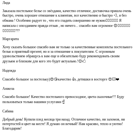
Лида
Заказала постельное белье со звёздами, качество отличное, доставочка пришла очень
быстро, очень хорошее отношение к клиентам, все качественно и быстро 💨, и без
обмана ! Особенно радует то , что его гладить совершенно не нужно👍🏻👍🏻🙈😄 Я
написала с опозданием правда отзыв , но ничего... спасибо вам огромное 😍👍🏻👍🏻👏🏻
👌🏻👌🏻👌🏻???
Маргарита
Хочу сказать большое спасибо вам не только за качественные комплекты постельного
белья и приятный презент, но и за отношение к покупателям. С огромным
удовольствием обращусь к вам еще и обязательно буду рекомендовать своим
друзьям и близким для кого это будет актуально.!😊🖒
Надежда
Спасибо большое за постельку)😍😘качество 👍, детишки в восторге 😍💥❤️
Анжела
Спасибо большое! Качество постельного превосходное, цвета сказочные!!! Буду
пользоваться только вашими услугами ☝️
Сабина
Добрый день! Купили плед месяца три назад. Отличное качество, ни заломов, ни
потертостей и цвет на месте! Я думаю он вечный! Нам красиво, тепло и уютно!
Благодарим!