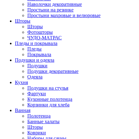
Наволочки декоративные
Простыни на резинке
Простыни махровые и велюровые
Шторы
Шторы
Фотошторы
ЧУДО-МАТРАС
Пледы и покрывала
Пледы
Покрывала
Подушки и одеяла
Подушки
Подушки декоративные
Одеяла
Кухня
Подушки на стулья
Фартуки
Кухонные полотенца
Корзинки для хлеба
Ванная
Полотенца
Банные халаты
Шторы
Коврики
Наборы для сауны