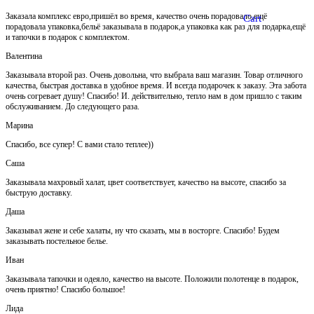
Заказала комплекс евро,пришёл во время, качество очень порадовало,ещё
Cart
порадовала упаковка,бельё заказывала в подарок,а упаковка как раз для подарка,ещё
и тапочки в подарок с комплектом.
Валентина
Заказывала второй раз. Очень довольна, что выбрала ваш магазин. Товар отличного
качества, быстрая доставка в удобное время. И всегда подарочек к заказу. Эта забота
очень согревает душу! Спасибо! И. действительно, тепло нам в дом пришло с таким
обслуживанием. До следующего раза.
Марина
Спасибо, все супер! С вами стало теплее))
Саша
Заказывала махровый халат, цвет соответствует, качество на высоте, спасибо за
быструю доставку.
Даша
Заказывал жене и себе халаты, ну что сказать, мы в восторге. Спасибо! Будем
заказывать постельное белье.
Иван
Заказывала тапочки и одеяло, качество на высоте. Положили полотенце в подарок,
очень приятно! Спасибо большое!
Лида