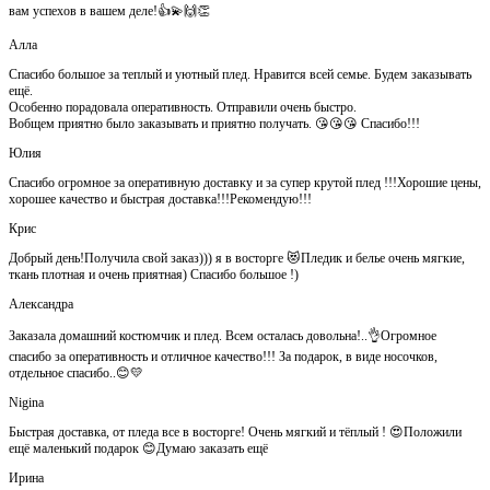
вам успехов в вашем деле!👍💫🙌👏
Алла
Спасибо большое за теплый и уютный плед. Нравится всей семье. Будем заказывать
ещё.
Особенно порадовала оперативность. Отправили очень быстро.
Вобщем приятно было заказывать и приятно получать. 😘😘😘 Спасибо!!!
Юлия
Спасибо огромное за оперативную доставку и за супер крутой плед !!!Хорошие цены,
хорошее качество и быстрая доставка!!!Рекомендую!!!
Крис
Добрый день!Получила свой заказ))) я в восторге 😻Пледик и белье очень мягкие,
ткань плотная и очень приятная) Спасибо большое !)
Александра
Заказала домашний костюмчик и плед. Всем осталась довольна!..👌Огромное
спасибо за оперативность и отличное качество!!! За подарок, в виде носочков,
отдельное спасибо..😊💛
Nigina
Быстрая доставка, от пледа все в восторге! Очень мягкий и тёплый ! 😍Положили
ещё маленький подарок 😊Думаю заказать ещё
Ирина