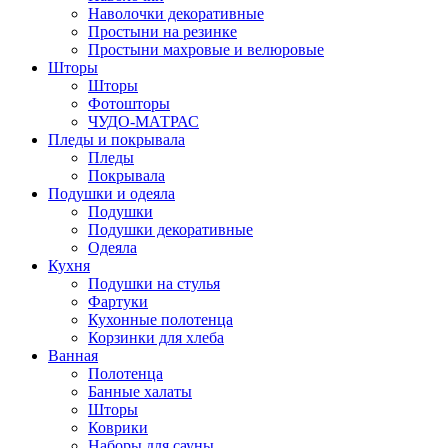
Наволочки декоративные
Простыни на резинке
Простыни махровые и велюровые
Шторы
Шторы
Фотошторы
ЧУДО-МАТРАС
Пледы и покрывала
Пледы
Покрывала
Подушки и одеяла
Подушки
Подушки декоративные
Одеяла
Кухня
Подушки на стулья
Фартуки
Кухонные полотенца
Корзинки для хлеба
Ванная
Полотенца
Банные халаты
Шторы
Коврики
Наборы для сауны