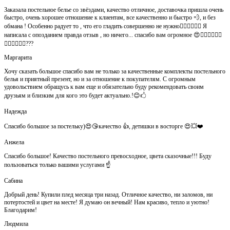
Заказала постельное белье со звёздами, качество отличное, доставочка пришла очень
быстро, очень хорошее отношение к клиентам, все качественно и быстро 💨, и без
обмана ! Особенно радует то , что его гладить совершенно не нужно👍🏻👍🏻🙈😄 Я
написала с опозданием правда отзыв , но ничего... спасибо вам огромное 😍👍🏻👍🏻👏🏻
👌🏻👌🏻👌🏻???
Маргарита
Хочу сказать большое спасибо вам не только за качественные комплекты постельного
белья и приятный презент, но и за отношение к покупателям. С огромным
удовольствием обращусь к вам еще и обязательно буду рекомендовать своим
друзьям и близким для кого это будет актуально.!😊🖒
Надежда
Спасибо большое за постельку)😍😘качество 👍, детишки в восторге 😍💥❤️
Анжела
Спасибо большое! Качество постельного превосходное, цвета сказочные!!! Буду
пользоваться только вашими услугами ☝️
Сабина
Добрый день! Купили плед месяца три назад. Отличное качество, ни заломов, ни
потертостей и цвет на месте! Я думаю он вечный! Нам красиво, тепло и уютно!
Благодарим!
Людмила