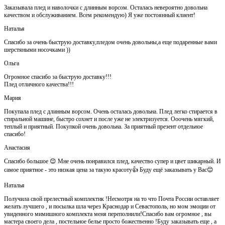
Заказывала плед и наволочки с длинным ворсом. Осталась невероятно довольна
качеством и обслуживанием. Всем рекомендую) Я уже постоянный клиент!
Наталья
Спасибо за очень быструю доставку,пледом очень довольны,а еще подаренные вами
шерстяными носочками ))
Ольга
Огромное спасибо за быструю доставку!!!
Плед отличного качества!!!
Мария
Покупала плед с длинным ворсом. Очень осталась довольна. Плед легко стирается в
стиральной машине, быстро сохнет и после уже не электризуется. Ооочень мягкий,
теплый и приятный. Покупкой очень довольна. За приятный презент отдельное
спасибо!
Анастасия
Спасибо большое 😊 Мне очень понравился плед, качество супер и цвет шикарный. И
самое приятное - это низкая цена за такую красоту👍 Буду ещё заказывать у Вас😊
Наталья
Получила свой прелестный комплектик !Несмотря на то что Почта России оставляет
желать лучшего , и посылка шла через Краснодар и Севастополь, но мом эмоции от
увиденного мимишного комплекта меня переполнили!Спасибо вам огромное , вы
мастера своего дела , постельное белье просто божественно !Буду заказывать еще , а