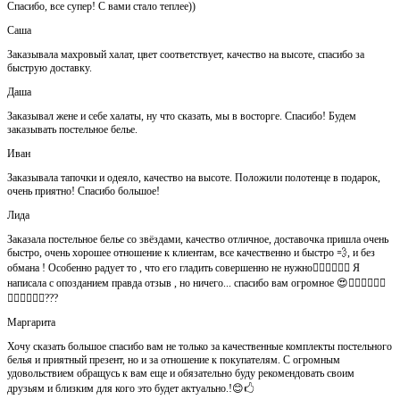
Спасибо, все супер! С вами стало теплее))
Саша
Заказывала махровый халат, цвет соответствует, качество на высоте, спасибо за
быструю доставку.
Даша
Заказывал жене и себе халаты, ну что сказать, мы в восторге. Спасибо! Будем
заказывать постельное белье.
Иван
Заказывала тапочки и одеяло, качество на высоте. Положили полотенце в подарок,
очень приятно! Спасибо большое!
Лида
Заказала постельное белье со звёздами, качество отличное, доставочка пришла очень
быстро, очень хорошее отношение к клиентам, все качественно и быстро 💨, и без
обмана ! Особенно радует то , что его гладить совершенно не нужно👍🏻👍🏻🙈😄 Я
написала с опозданием правда отзыв , но ничего... спасибо вам огромное 😍👍🏻👍🏻👏🏻
👌🏻👌🏻👌🏻???
Маргарита
Хочу сказать большое спасибо вам не только за качественные комплекты постельного
белья и приятный презент, но и за отношение к покупателям. С огромным
удовольствием обращусь к вам еще и обязательно буду рекомендовать своим
друзьям и близким для кого это будет актуально.!😊🖒