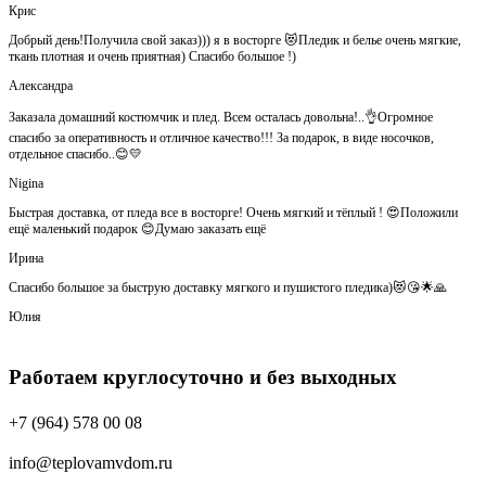
Крис
Добрый день!Получила свой заказ))) я в восторге 😻Пледик и белье очень мягкие,
ткань плотная и очень приятная) Спасибо большое !)
Александра
Заказала домашний костюмчик и плед. Всем осталась довольна!..👌Огромное
спасибо за оперативность и отличное качество!!! За подарок, в виде носочков,
отдельное спасибо..😊💛
Nigina
Быстрая доставка, от пледа все в восторге! Очень мягкий и тёплый ! 😍Положили
ещё маленький подарок 😊Думаю заказать ещё
Ирина
Спасибо большое за быструю доставку мягкого и пушистого пледика)😻😘🌟🙏
Юлия
Работаем круглосуточно и без выходных
+7 (964) 578 00 08
info@teplovamvdom.ru