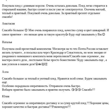
Покупала плед с длинным ворсом. Очень осталась довольна. Плед легко стирается в
стиральной машине, быстро сохнет и после уже не электризуется. Ооочень мягкий,
теплый и приятный. Покупкой очень довольна. За приятный презент отдельное
спасибо!
Анастасия
Спасибо большое 😊 Мне очень понравился плед, качество супер и цвет шикарный. И
самое приятное - это низкая цена за такую красоту👍 Буду ещё заказывать у Вас😊
Наталья
Получила свой прелестный комплектик !Несмотря на то что Почта России оставляет
желать лучшего , и посылка шла через Краснодар и Севастополь, но мом эмоции от
увиденного мимишного комплекта меня переполнили!Спасибо вам огромное , вы
мастера своего дела , постельное белье просто божественно !Буду заказывать еще , а
вам успехов в вашем деле!👍💫🙌👏
Алла
Спасибо большое за теплый и уютный плед. Нравится всей семье. Будем заказывать
ещё.
Особенно порадовала оперативность. Отправили очень быстро.
Вобщем приятно было заказывать и приятно получать. 😘😘😘 Спасибо!!!
Юлия
Спасибо огромное за оперативную доставку и за супер крутой плед !!!Хорошие цены,
хорошее качество и быстрая доставка!!!Рекомендую!!!