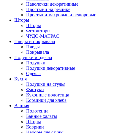
Наволочки декоративные
Простыни на резинке
Простыни махровые и велюровые
Шторы
Шторы
Фотошторы
ЧУДО-МАТРАС
Пледы и покрывала
Пледы
Покрывала
Подушки и одеяла
Подушки
Подушки декоративные
Одеяла
Кухня
Подушки на стулья
Фартуки
Кухонные полотенца
Корзинки для хлеба
Ванная
Полотенца
Банные халаты
Шторы
Коврики
Наборы для сауны