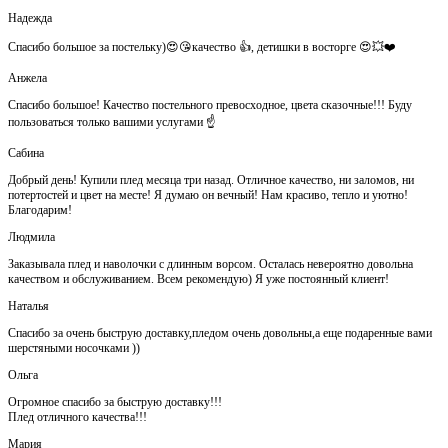
Надежда
Спасибо большое за постельку)😍😘качество 👍, детишки в восторге 😍💥❤️
Анжела
Спасибо большое! Качество постельного превосходное, цвета сказочные!!! Буду
пользоваться только вашими услугами ☝️
Сабина
Добрый день! Купили плед месяца три назад. Отличное качество, ни заломов, ни
потертостей и цвет на месте! Я думаю он вечный! Нам красиво, тепло и уютно!
Благодарим!
Людмила
Заказывала плед и наволочки с длинным ворсом. Осталась невероятно довольна
качеством и обслуживанием. Всем рекомендую) Я уже постоянный клиент!
Наталья
Спасибо за очень быструю доставку,пледом очень довольны,а еще подаренные вами
шерстяными носочками ))
Ольга
Огромное спасибо за быструю доставку!!!
Плед отличного качества!!!
Мария