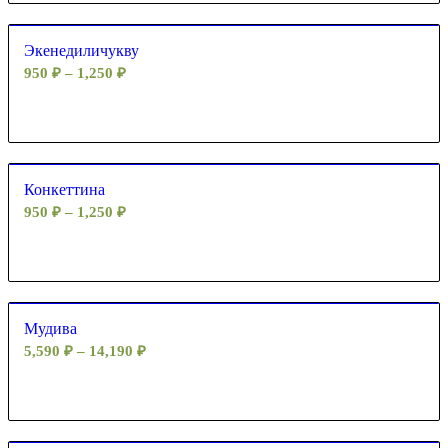
Экенедиличукву
950
₽
–
1,250
₽
Конкеттина
950
₽
–
1,250
₽
Мудива
5,590
₽
–
14,190
₽