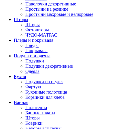
Наволочки декоративные
Простыни на резинке
Простыни махровые и велюровые
Шторы
Шторы
Фотошторы
ЧУДО-МАТРАС
Пледы и покрывала
Пледы
Покрывала
Подушки и одеяла
Подушки
Подушки декоративные
Одеяла
Кухня
Подушки на стулья
Фартуки
Кухонные полотенца
Корзинки для хлеба
Ванная
Полотенца
Банные халаты
Шторы
Коврики
Наборы для сауны