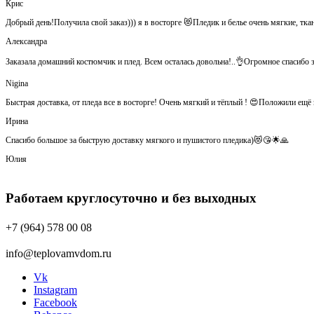
Крис
Добрый день!Получила свой заказ))) я в восторге 😻Пледик и белье очень мягкие, тка
Александра
Заказала домашний костюмчик и плед. Всем осталась довольна!..👌Огромное спасибо за
Nigina
Быстрая доставка, от пледа все в восторге! Очень мягкий и тёплый ! 😍Положили ещ
Ирина
Спасибо большое за быструю доставку мягкого и пушистого пледика)😻😘🌟🙏
Юлия
Работаем круглосуточно и без выходных
+7 (964) 578 00 08
info@teplovamvdom.ru
Vk
Instagram
Facebook