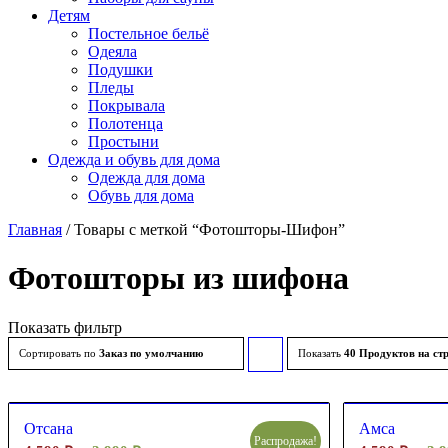
Детям
Постельное бельё
Одеяла
Подушки
Пледы
Покрывала
Полотенца
Простыни
Одежда и обувь для дома
Одежда для дома
Обувь для дома
Главная
/ Товары с меткой “Фотошторы-Шифон”
Фотошторы из шифона
Показать фильтр
Сортировать по
Заказ по умолчанию
Показать
Сортировать
40 Продуктов на ст
товары
по
Отсана
Амса
Распродажа!
возрастанию