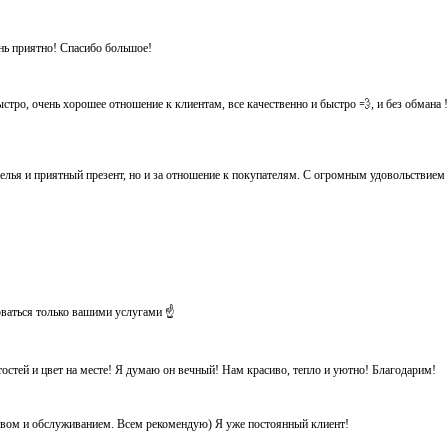
ень приятно! Спасибо большое!
тро, очень хорошее отношение к клиентам, все качественно и быстро 💨, и без обмана ! Ос
белья и приятный презент, но и за отношение к покупателям. С огромным удовольствием
оваться только вашими услугами ☝️
тостей и цвет на месте! Я думаю он вечный! Нам красиво, тепло и уютно! Благодарим!
ством и обслуживанием. Всем рекомендую) Я уже постоянный клиент!