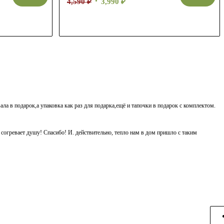
4,590
₽
3,990
₽
ала в подарок,а упаковка как раз для подарка,ещё и тапочки в подарок с комплектом.
ь согревает душу! Спасибо! И. действительно, тепло нам в дом пришло с таким