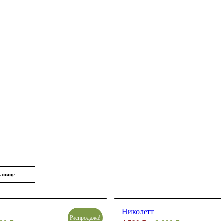
ранице
Николетт
Распродажа!