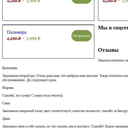
4,590
₽
3,990
₽
4,590
₽
3,
Мы в соцсе
Пальмира
Распродажа!
4,290
₽
3,990
₽
Отзывы
Заказала комплекс е
Валентина
Заказывала второй раз. Очень довольна, что выбрала ваш магазин. Товар отличного кач
обслуживанием. До следующего раза.
Марина
Спасибо, все супер! С вами стало теплее))
Саша
Заказывала махровый халат, цвет соответствует, качество на высоте, спасибо за быстр
Даша
Заказывал жене и себе халаты, ну что сказать, мы в восторге. Спасибо! Будем заказыва