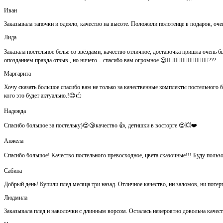
Иван
Заказывала тапочки и одеяло, качество на высоте. Положили полотенце в подарок, оч
Лида
Заказала постельное белье со звёздами, качество отличное, доставочка пришла очень быс
опозданием правда отзыв , но ничего... спасибо вам огромное 😍👍🏻👍🏻👏🏻👌🏻👌🏻👌🏻???
Маргарита
Хочу сказать большое спасибо вам не только за качественные комплекты постельного 
кого это будет актуально.!😊🖒
Надежда
Спасибо большое за постельку)😍😘качество 👍, детишки в восторге 😍💥❤️
Анжела
Спасибо большое! Качество постельного превосходное, цвета сказочные!!! Буду польз
Сабина
Добрый день! Купили плед месяца три назад. Отличное качество, ни заломов, ни потер
Людмила
Заказывала плед и наволочки с длинным ворсом. Осталась невероятно довольна каче