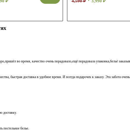
990
₽
4,590
₽
3,990
₽
тях
вро,пришёл во время, качество очень порадовало,ещё порадовала упаковка,бельё заказыв
ества, быстрая доставка в удобное время. И всегда подарочек к заказу. Эта забота очен
ую доставку.
ть постельное белье.