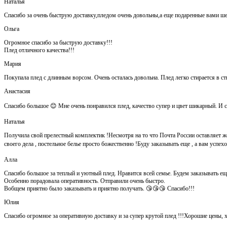
Наталья
Спасибо за очень быструю доставку,пледом очень довольны,а еще подаренные вами ш
Ольга
Огромное спасибо за быструю доставку!!!
Плед отличного качества!!!
Мария
Покупала плед с длинным ворсом. Очень осталась довольна. Плед легко стирается в ст
Анастасия
Спасибо большое 😊 Мне очень понравился плед, качество супер и цвет шикарный. И са
Наталья
Получила свой прелестный комплектик !Несмотря на то что Почта России оставляет ж
своего дела , постельное белье просто божественно !Буду заказывать еще , а вам успе
Алла
Спасибо большое за теплый и уютный плед. Нравится всей семье. Будем заказывать ещ
Особенно порадовала оперативность. Отправили очень быстро.
Вобщем приятно было заказывать и приятно получать. 😘😘😘 Спасибо!!!
Юлия
Спасибо огромное за оперативную доставку и за супер крутой плед !!!Хорошие цены, 