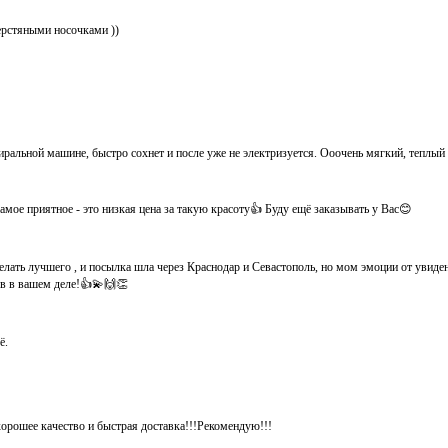
ерстяными носочками ))
иральной машине, быстро сохнет и после уже не электризуется. Ооочень мягкий, теплый
мое приятное - это низкая цена за такую красоту👍 Буду ещё заказывать у Вас😊
елать лучшего , и посылка шла через Краснодар и Севастополь, но мом эмоции от увид
хов в вашем деле!👍💫🙌👏
ё.
хорошее качество и быстрая доставка!!!Рекомендую!!!