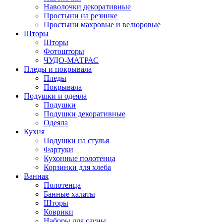
Наволочки декоративные
Простыни на резинке
Простыни махровые и велюровые
Шторы
Шторы
Фотошторы
ЧУДО-МАТРАС
Пледы и покрывала
Пледы
Покрывала
Подушки и одеяла
Подушки
Подушки декоративные
Одеяла
Кухня
Подушки на стулья
Фартуки
Кухонные полотенца
Корзинки для хлеба
Ванная
Полотенца
Банные халаты
Шторы
Коврики
Наборы для сауны