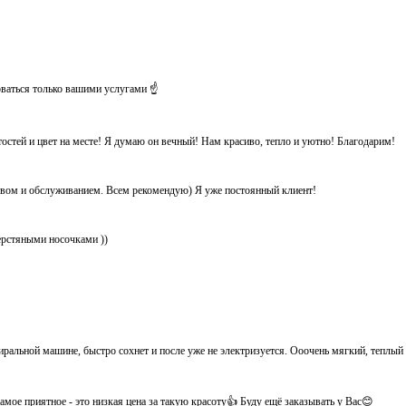
оваться только вашими услугами ☝️
тостей и цвет на месте! Я думаю он вечный! Нам красиво, тепло и уютно! Благодарим!
ством и обслуживанием. Всем рекомендую) Я уже постоянный клиент!
ерстяными носочками ))
иральной машине, быстро сохнет и после уже не электризуется. Ооочень мягкий, теплый
мое приятное - это низкая цена за такую красоту👍 Буду ещё заказывать у Вас😊