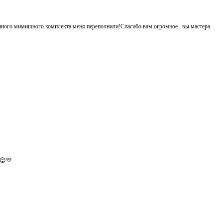
енного мимишного комплекта меня переполнили!Спасибо вам огромное , вы мастера
.😊💛