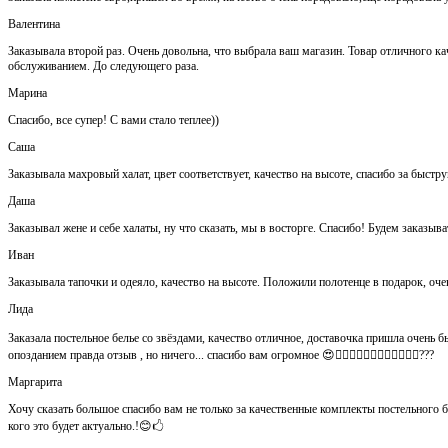
Валентина
Заказывала второй раз. Очень довольна, что выбрала ваш магазин. Товар отличного кач
обслуживанием. До следующего раза.
Марина
Спасибо, все супер! С вами стало теплее))
Саша
Заказывала махровый халат, цвет соответствует, качество на высоте, спасибо за быстр
Даша
Заказывал жене и себе халаты, ну что сказать, мы в восторге. Спасибо! Будем заказыва
Иван
Заказывала тапочки и одеяло, качество на высоте. Положили полотенце в подарок, оч
Лида
Заказала постельное белье со звёздами, качество отличное, доставочка пришла очень быс
опозданием правда отзыв , но ничего... спасибо вам огромное 😍👍🏻👍🏻👏🏻👌🏻👌🏻👌🏻???
Маргарита
Хочу сказать большое спасибо вам не только за качественные комплекты постельного 
кого это будет актуально.!😊🖒