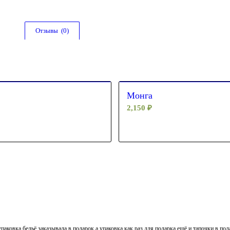
Отзывы  (0)
Монга
2,150
₽
паковка,бельё заказывала в подарок,а упаковка как раз для подарка,ещё и тапочки в по