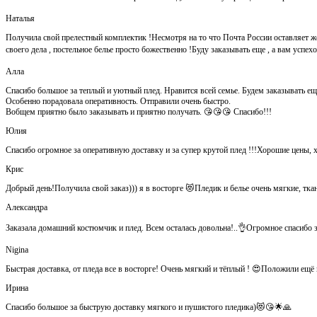
Наталья
Получила свой прелестный комплектик !Несмотря на то что Почта России оставляет ж
своего дела , постельное белье просто божественно !Буду заказывать еще , а вам успе
Алла
Спасибо большое за теплый и уютный плед. Нравится всей семье. Будем заказывать ещ
Особенно порадовала оперативность. Отправили очень быстро.
Вобщем приятно было заказывать и приятно получать. 😘😘😘 Спасибо!!!
Юлия
Спасибо огромное за оперативную доставку и за супер крутой плед !!!Хорошие цены, 
Крис
Добрый день!Получила свой заказ))) я в восторге 😻Пледик и белье очень мягкие, тка
Александра
Заказала домашний костюмчик и плед. Всем осталась довольна!..👌Огромное спасибо за
Nigina
Быстрая доставка, от пледа все в восторге! Очень мягкий и тёплый ! 😍Положили ещ
Ирина
Спасибо большое за быструю доставку мягкого и пушистого пледика)😻😘🌟🙏