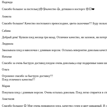
Надежда
Спасибо большое за постельку)😍😘качество 👍, детишки в восторге 😍💥❤️
Анжела
Спасибо большое! Качество постельного превосходное, цвета сказочные!!! Буду польз
Сабина
Добрый день! Купили плед месяца три назад. Отличное качество, ни заломов, ни потер
Людмила
Заказывала плед и наволочки с длинным ворсом. Осталась невероятно довольна каче
Наталья
Спасибо за очень быструю доставку,пледом очень довольны,а еще подаренные вами ш
Ольга
Огромное спасибо за быструю доставку!!!
Плед отличного качества!!!
Мария
Покупала плед с длинным ворсом. Очень осталась довольна. Плед легко стирается в ст
Анастасия
Спасибо большое 😊 Мне очень понравился плед, качество супер и цвет шикарный. И са