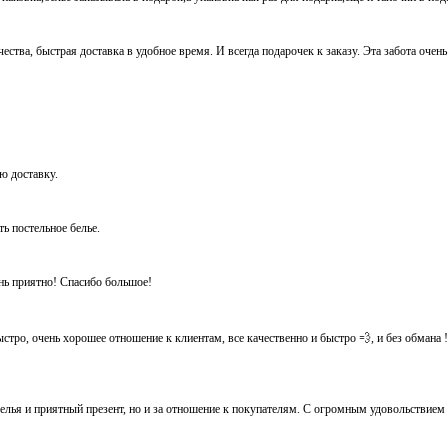
ества, быстрая доставка в удобное время. И всегда подарочек к заказу. Эта забота очен
ую доставку.
ть постельное белье.
ень приятно! Спасибо большое!
тро, очень хорошее отношение к клиентам, все качественно и быстро 💨, и без обмана ! Ос
белья и приятный презент, но и за отношение к покупателям. С огромным удовольствием