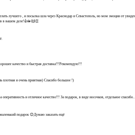
елать лучшего , и посылка шла через Краснодар и Севастополь, но мом эмоции от увид
хов в вашем деле!👍💫🙌👏
ё.
хорошее качество и быстрая доставка!!!Рекомендую!!!
нь плотная и очень приятная) Спасибо большое !)
 оперативность и отличное качество!!! За подарок, в виде носочков, отдельное спасибо.
ё маленький подарок 😊Думаю заказать ещё