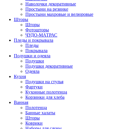
Наволочки декоративные
Простыни на резинке
Простыни махровые и велюровые
Шторы
Шторы
Фотошторы
ЧУДО-МАТРАС
Пледы и покрывала
Пледы
Покрывала
Подушки и одеяла
Подушки
Подушки декоративные
Одеяла
Кухня
Подушки на стулья
Фартуки
Кухонные полотенца
Корзинки для хлеба
Ванная
Полотенца
Банные халаты
Шторы
Коврики
Наборы для сауны