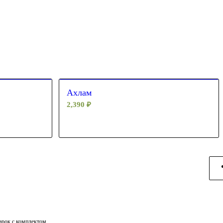
Ахлам
2,390
₽
дарок с комплектом.