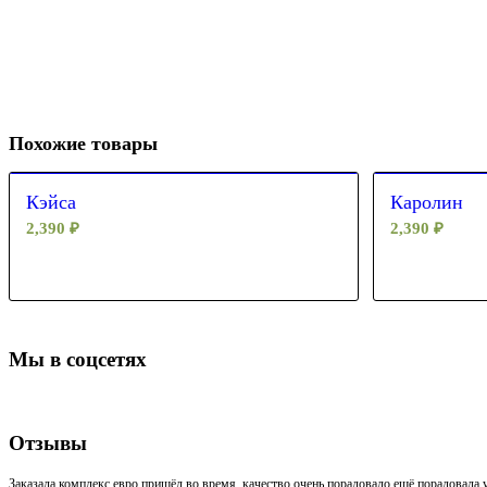
Похожие товары
Кэйса
Каролин
2,390
₽
2,390
₽
Мы в соцсетях
Отзывы
Заказала комплекс евро,пришёл во время, качество очень порадовало,ещё порадовала у