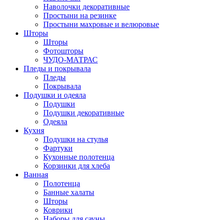
Наволочки декоративные
Простыни на резинке
Простыни махровые и велюровые
Шторы
Шторы
Фотошторы
ЧУДО-МАТРАС
Пледы и покрывала
Пледы
Покрывала
Подушки и одеяла
Подушки
Подушки декоративные
Одеяла
Кухня
Подушки на стулья
Фартуки
Кухонные полотенца
Корзинки для хлеба
Ванная
Полотенца
Банные халаты
Шторы
Коврики
Наборы для сауны