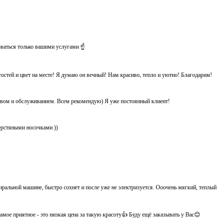
оваться только вашими услугами ☝️
тостей и цвет на месте! Я думаю он вечный! Нам красиво, тепло и уютно! Благодарим!
ством и обслуживанием. Всем рекомендую) Я уже постоянный клиент!
ерстяными носочками ))
иральной машине, быстро сохнет и после уже не электризуется. Ооочень мягкий, теплый
мое приятное - это низкая цена за такую красоту👍 Буду ещё заказывать у Вас😊