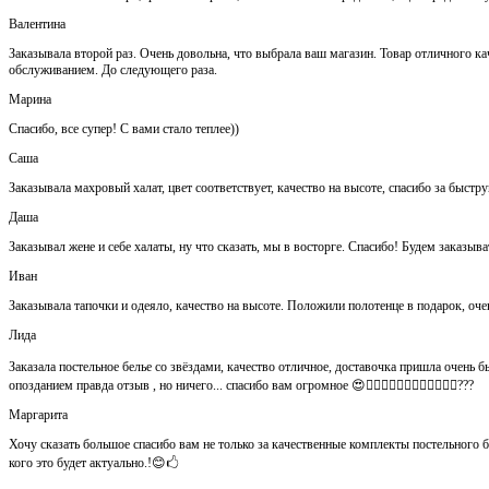
Валентина
Заказывала второй раз. Очень довольна, что выбрала ваш магазин. Товар отличного кач
обслуживанием. До следующего раза.
Марина
Спасибо, все супер! С вами стало теплее))
Саша
Заказывала махровый халат, цвет соответствует, качество на высоте, спасибо за быстр
Даша
Заказывал жене и себе халаты, ну что сказать, мы в восторге. Спасибо! Будем заказыва
Иван
Заказывала тапочки и одеяло, качество на высоте. Положили полотенце в подарок, оч
Лида
Заказала постельное белье со звёздами, качество отличное, доставочка пришла очень быс
опозданием правда отзыв , но ничего... спасибо вам огромное 😍👍🏻👍🏻👏🏻👌🏻👌🏻👌🏻???
Маргарита
Хочу сказать большое спасибо вам не только за качественные комплекты постельного 
кого это будет актуально.!😊🖒