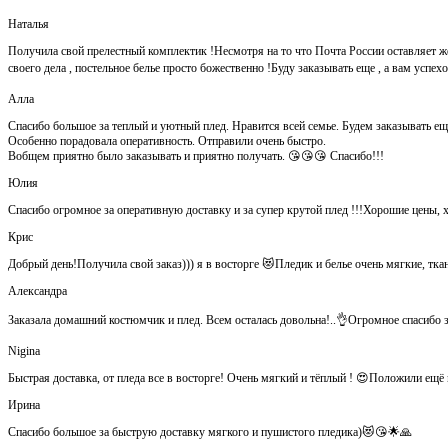
Наталья
Получила свой прелестный комплектик !Несмотря на то что Почта России оставляет ж
своего дела , постельное белье просто божественно !Буду заказывать еще , а вам успе
Алла
Спасибо большое за теплый и уютный плед. Нравится всей семье. Будем заказывать ещ
Особенно порадовала оперативность. Отправили очень быстро.
Вобщем приятно было заказывать и приятно получать. 😘😘😘 Спасибо!!!
Юлия
Спасибо огромное за оперативную доставку и за супер крутой плед !!!Хорошие цены, 
Крис
Добрый день!Получила свой заказ))) я в восторге 😻Пледик и белье очень мягкие, тка
Александра
Заказала домашний костюмчик и плед. Всем осталась довольна!..👌Огромное спасибо за
Nigina
Быстрая доставка, от пледа все в восторге! Очень мягкий и тёплый ! 😍Положили ещ
Ирина
Спасибо большое за быструю доставку мягкого и пушистого пледика)😻😘🌟🙏