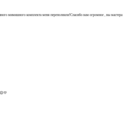
енного мимишного комплекта меня переполнили!Спасибо вам огромное , вы мастера
.😊💛