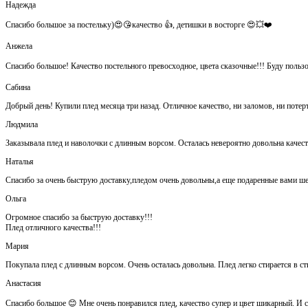
Надежда
Спасибо большое за постельку)😍😘качество 👍, детишки в восторге 😍💥❤️
Анжела
Спасибо большое! Качество постельного превосходное, цвета сказочные!!! Буду польз
Сабина
Добрый день! Купили плед месяца три назад. Отличное качество, ни заломов, ни потер
Людмила
Заказывала плед и наволочки с длинным ворсом. Осталась невероятно довольна каче
Наталья
Спасибо за очень быструю доставку,пледом очень довольны,а еще подаренные вами ш
Ольга
Огромное спасибо за быструю доставку!!!
Плед отличного качества!!!
Мария
Покупала плед с длинным ворсом. Очень осталась довольна. Плед легко стирается в ст
Анастасия
Спасибо большое 😊 Мне очень понравился плед, качество супер и цвет шикарный. И са