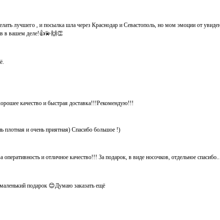
елать лучшего , и посылка шла через Краснодар и Севастополь, но мом эмоции от увид
хов в вашем деле!👍💫🙌👏
ё.
хорошее качество и быстрая доставка!!!Рекомендую!!!
нь плотная и очень приятная) Спасибо большое !)
 оперативность и отличное качество!!! За подарок, в виде носочков, отдельное спасибо.
ё маленький подарок 😊Думаю заказать ещё