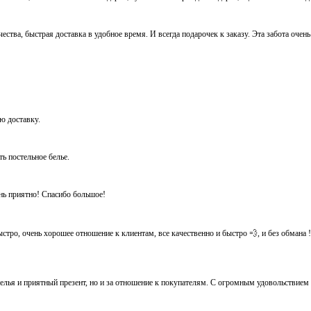
ества, быстрая доставка в удобное время. И всегда подарочек к заказу. Эта забота очен
ую доставку.
ть постельное белье.
ень приятно! Спасибо большое!
тро, очень хорошее отношение к клиентам, все качественно и быстро 💨, и без обмана ! Ос
белья и приятный презент, но и за отношение к покупателям. С огромным удовольствием