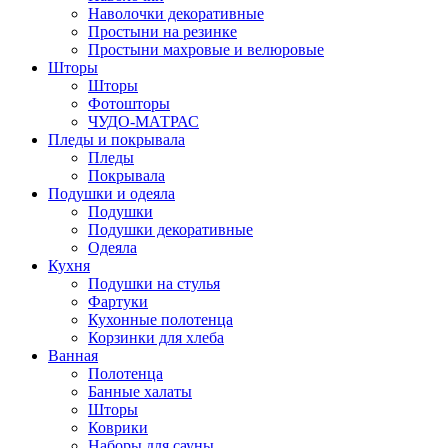
Наволочки декоративные
Простыни на резинке
Простыни махровые и велюровые
Шторы
Шторы
Фотошторы
ЧУДО-МАТРАС
Пледы и покрывала
Пледы
Покрывала
Подушки и одеяла
Подушки
Подушки декоративные
Одеяла
Кухня
Подушки на стулья
Фартуки
Кухонные полотенца
Корзинки для хлеба
Ванная
Полотенца
Банные халаты
Шторы
Коврики
Наборы для сауны