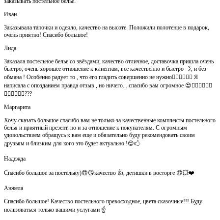
заказывать постельное белье.
Иван
Заказывала тапочки и одеяло, качество на высоте. Положили полотенце в подарок,
очень приятно! Спасибо большое!
Лида
Заказала постельное белье со звёздами, качество отличное, доставочка пришла очень
быстро, очень хорошее отношение к клиентам, все качественно и быстро 💨, и без
обмана ! Особенно радует то , что его гладить совершенно не нужно👍🏻👍🏻🙈😄 Я
написала с опозданием правда отзыв , но ничего... спасибо вам огромное 😍👍🏻👍🏻👏🏻
👌🏻👌🏻👌🏻???
Маргарита
Хочу сказать большое спасибо вам не только за качественные комплекты постельного
белья и приятный презент, но и за отношение к покупателям. С огромным
удовольствием обращусь к вам еще и обязательно буду рекомендовать своим
друзьям и близким для кого это будет актуально.!😊🖒
Надежда
Спасибо большое за постельку)😍😘качество 👍, детишки в восторге 😍💥❤️
Анжела
Спасибо большое! Качество постельного превосходное, цвета сказочные!!! Буду
пользоваться только вашими услугами ☝️