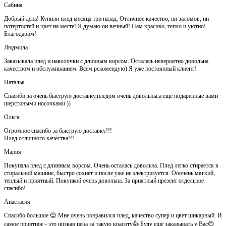
Сабина
Добрый день! Купили плед месяца три назад. Отличное качество, ни заломов, ни
потертостей и цвет на месте! Я думаю он вечный! Нам красиво, тепло и уютно!
Благодарим!
Людмила
Заказывала плед и наволочки с длинным ворсом. Осталась невероятно довольна
качеством и обслуживанием. Всем рекомендую) Я уже постоянный клиент!
Наталья
Спасибо за очень быструю доставку,пледом очень довольны,а еще подаренные вами
шерстяными носочками ))
Ольга
Огромное спасибо за быструю доставку!!!
Плед отличного качества!!!
Мария
Покупала плед с длинным ворсом. Очень осталась довольна. Плед легко стирается в
стиральной машине, быстро сохнет и после уже не электризуется. Ооочень мягкий,
теплый и приятный. Покупкой очень довольна. За приятный презент отдельное
спасибо!
Анастасия
Спасибо большое 😊 Мне очень понравился плед, качество супер и цвет шикарный. И
самое приятное - это низкая цена за такую красоту👍 Буду ещё заказывать у Вас😊