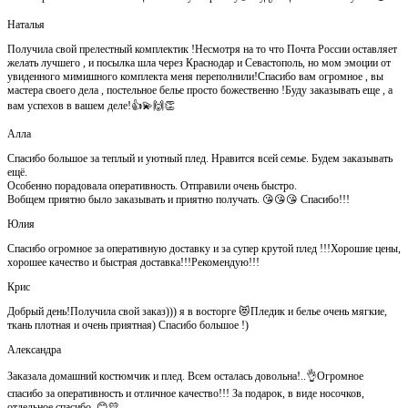
Наталья
Получила свой прелестный комплектик !Несмотря на то что Почта России оставляет
желать лучшего , и посылка шла через Краснодар и Севастополь, но мом эмоции от
увиденного мимишного комплекта меня переполнили!Спасибо вам огромное , вы
мастера своего дела , постельное белье просто божественно !Буду заказывать еще , а
вам успехов в вашем деле!👍💫🙌👏
Алла
Спасибо большое за теплый и уютный плед. Нравится всей семье. Будем заказывать
ещё.
Особенно порадовала оперативность. Отправили очень быстро.
Вобщем приятно было заказывать и приятно получать. 😘😘😘 Спасибо!!!
Юлия
Спасибо огромное за оперативную доставку и за супер крутой плед !!!Хорошие цены,
хорошее качество и быстрая доставка!!!Рекомендую!!!
Крис
Добрый день!Получила свой заказ))) я в восторге 😻Пледик и белье очень мягкие,
ткань плотная и очень приятная) Спасибо большое !)
Александра
Заказала домашний костюмчик и плед. Всем осталась довольна!..👌Огромное
спасибо за оперативность и отличное качество!!! За подарок, в виде носочков,
отдельное спасибо..😊💛