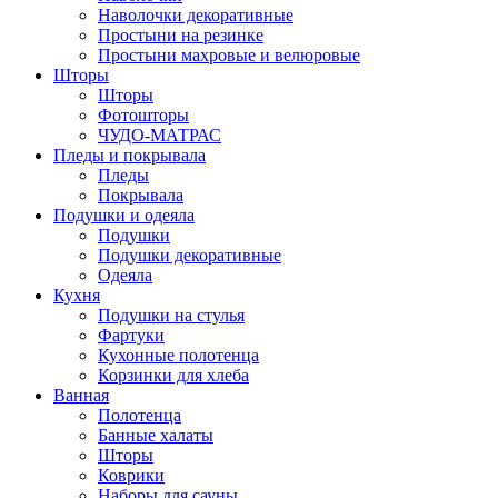
Наволочки декоративные
Простыни на резинке
Простыни махровые и велюровые
Шторы
Шторы
Фотошторы
ЧУДО-МАТРАС
Пледы и покрывала
Пледы
Покрывала
Подушки и одеяла
Подушки
Подушки декоративные
Одеяла
Кухня
Подушки на стулья
Фартуки
Кухонные полотенца
Корзинки для хлеба
Ванная
Полотенца
Банные халаты
Шторы
Коврики
Наборы для сауны