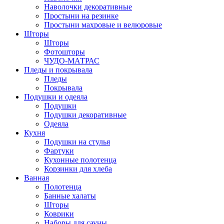
Наволочки декоративные
Простыни на резинке
Простыни махровые и велюровые
Шторы
Шторы
Фотошторы
ЧУДО-МАТРАС
Пледы и покрывала
Пледы
Покрывала
Подушки и одеяла
Подушки
Подушки декоративные
Одеяла
Кухня
Подушки на стулья
Фартуки
Кухонные полотенца
Корзинки для хлеба
Ванная
Полотенца
Банные халаты
Шторы
Коврики
Наборы для сауны