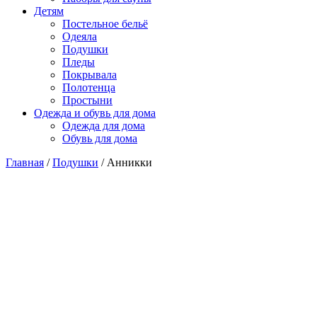
Детям
Постельное бельё
Одеяла
Подушки
Пледы
Покрывала
Полотенца
Простыни
Одежда и обувь для дома
Одежда для дома
Обувь для дома
Главная
/
Подушки
/ Анникки