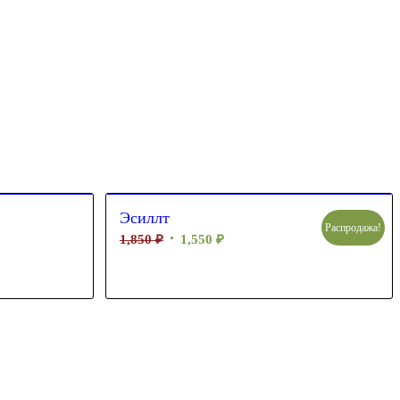
Эсиллт
Распродажа!
1,850
₽
1,550
₽