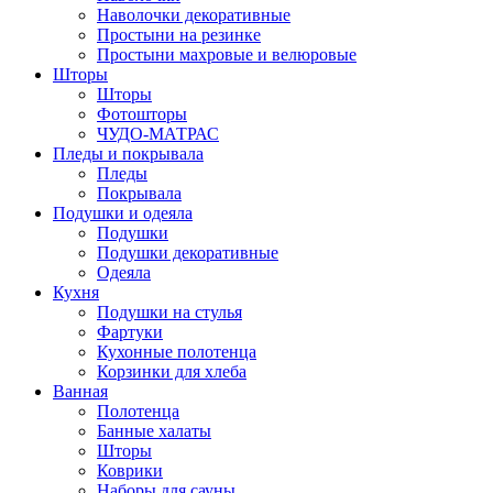
Наволочки декоративные
Простыни на резинке
Простыни махровые и велюровые
Шторы
Шторы
Фотошторы
ЧУДО-МАТРАС
Пледы и покрывала
Пледы
Покрывала
Подушки и одеяла
Подушки
Подушки декоративные
Одеяла
Кухня
Подушки на стулья
Фартуки
Кухонные полотенца
Корзинки для хлеба
Ванная
Полотенца
Банные халаты
Шторы
Коврики
Наборы для сауны