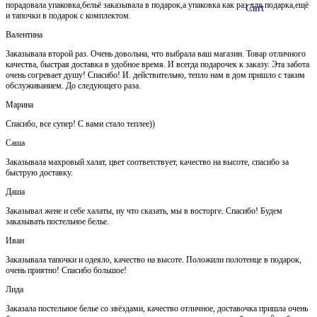
порадовала упаковка,бельё заказывала в подарок,а упаковка как раз для подарка,ещё
Cart
и тапочки в подарок с комплектом.
Валентина
Заказывала второй раз. Очень довольна, что выбрала ваш магазин. Товар отличного
качества, быстрая доставка в удобное время. И всегда подарочек к заказу. Эта забота
очень согревает душу! Спасибо! И. действительно, тепло нам в дом пришло с таким
обслуживанием. До следующего раза.
Марина
Спасибо, все супер! С вами стало теплее))
Саша
Заказывала махровый халат, цвет соответствует, качество на высоте, спасибо за
быструю доставку.
Даша
Заказывал жене и себе халаты, ну что сказать, мы в восторге. Спасибо! Будем
заказывать постельное белье.
Иван
Заказывала тапочки и одеяло, качество на высоте. Положили полотенце в подарок,
очень приятно! Спасибо большое!
Лида
Заказала постельное белье со звёздами, качество отличное, доставочка пришла очень