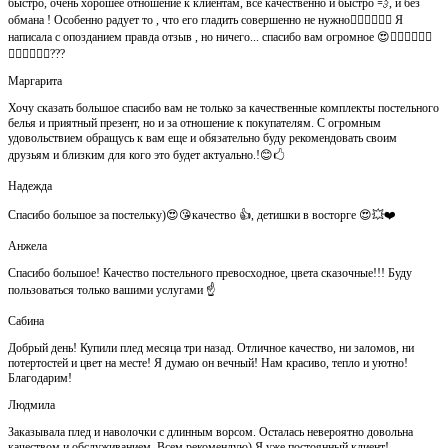
быстро, очень хорошее отношение к клиентам, все качественно и быстро 💨, и без
обмана ! Особенно радует то , что его гладить совершенно не нужно👍🏻👍🏻🙈😄 Я
написала с опозданием правда отзыв , но ничего... спасибо вам огромное 😍👍🏻👍🏻👏🏻
👌🏻👌🏻👌🏻???
Маргарита
Хочу сказать большое спасибо вам не только за качественные комплекты постельного
белья и приятный презент, но и за отношение к покупателям. С огромным
удовольствием обращусь к вам еще и обязательно буду рекомендовать своим
друзьям и близким для кого это будет актуально.!😊🖒
Надежда
Спасибо большое за постельку)😍😘качество 👍, детишки в восторге 😍💥❤️
Анжела
Спасибо большое! Качество постельного превосходное, цвета сказочные!!! Буду
пользоваться только вашими услугами ☝️
Сабина
Добрый день! Купили плед месяца три назад. Отличное качество, ни заломов, ни
потертостей и цвет на месте! Я думаю он вечный! Нам красиво, тепло и уютно!
Благодарим!
Людмила
Заказывала плед и наволочки с длинным ворсом. Осталась невероятно довольна
качеством и обслуживанием. Всем рекомендую) Я уже постоянный клиент!