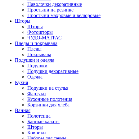
Наволочки декоративные
Простыни на резинке
Простыни махровые и велюровые
Шторы
Шторы
Фотошторы
ЧУДО-МАТРАС
Пледы и покрывала
Пледы
Покрывала
Подушки и одеяла
Подушки
Подушки декоративные
Одеяла
Кухня
Подушки на стулья
Фартуки
Кухонные полотенца
Корзинки для хлеба
Ванная
Полотенца
Банные халаты
Шторы
Коврики
Наборы для сауны