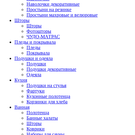
Наволочки декоративные
Простыни на резинке
Простыни махровые и велюровые
Шторы
Шторы
Фотошторы
ЧУДО-МАТРАС
Пледы и покрывала
Пледы
Покрывала
Подушки и одеяла
Подушки
Подушки декоративные
Одеяла
Кухня
Подушки на стулья
Фартуки
Кухонные полотенца
Корзинки для хлеба
Ванная
Полотенца
Банные халаты
Шторы
Коврики
Наборы для сауны