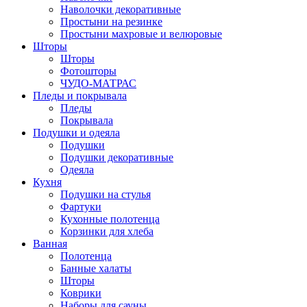
Наволочки декоративные
Простыни на резинке
Простыни махровые и велюровые
Шторы
Шторы
Фотошторы
ЧУДО-МАТРАС
Пледы и покрывала
Пледы
Покрывала
Подушки и одеяла
Подушки
Подушки декоративные
Одеяла
Кухня
Подушки на стулья
Фартуки
Кухонные полотенца
Корзинки для хлеба
Ванная
Полотенца
Банные халаты
Шторы
Коврики
Наборы для сауны