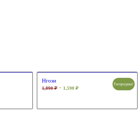
Нгози
Распродажа!
1,890
₽
1,590
₽