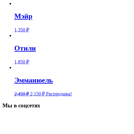
Мэйр
1,350
₽
Отили
1,850
₽
Эмманюель
2,450
₽
2,150
₽
Распродажа!
Мы в соцсетях