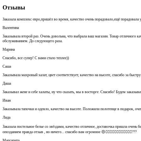
Отзывы
Заказала комплекс евро,пришёл во время, качество очень порадовало,ещё порадовала у
Валентина
Заказывала второй раз. Очень довольна, что выбрала ваш магазин. Товар отличного кач
обслуживанием. До следующего раза.
Марина
Спасибо, все супер! С вами стало теплее))
Саша
Заказывала махровый халат, цвет соответствует, качество на высоте, спасибо за быстр
Даша
Заказывал жене и себе халаты, ну что сказать, мы в восторге. Спасибо! Будем заказыва
Иван
Заказывала тапочки и одеяло, качество на высоте. Положили полотенце в подарок, оч
Лида
Заказала постельное белье со звёздами, качество отличное, доставочка пришла очень быс
опозданием правда отзыв , но ничего... спасибо вам огромное 😍👍🏻👍🏻👏🏻👌🏻👌🏻👌🏻???
Маргарита