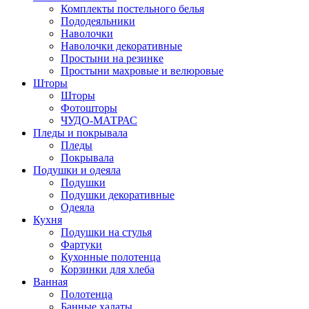
Комплекты постельного белья
Пододеяльники
Наволочки
Наволочки декоративные
Простыни на резинке
Простыни махровые и велюровые
Шторы
Шторы
Фотошторы
ЧУДО-МАТРАС
Пледы и покрывала
Пледы
Покрывала
Подушки и одеяла
Подушки
Подушки декоративные
Одеяла
Кухня
Подушки на стулья
Фартуки
Кухонные полотенца
Корзинки для хлеба
Ванная
Полотенца
Банные халаты