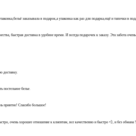
паковка,бельё заказывала в подарок,а упаковка как раз для подарка,ещё и тапочки в по
ества, быстрая доставка в удобное время. И всегда подарочек к заказу. Эта забота очен
ую доставку.
ть постельное белье.
ень приятно! Спасибо большое!
тро, очень хорошее отношение к клиентам, все качественно и быстро 💨, и без обмана ! Ос