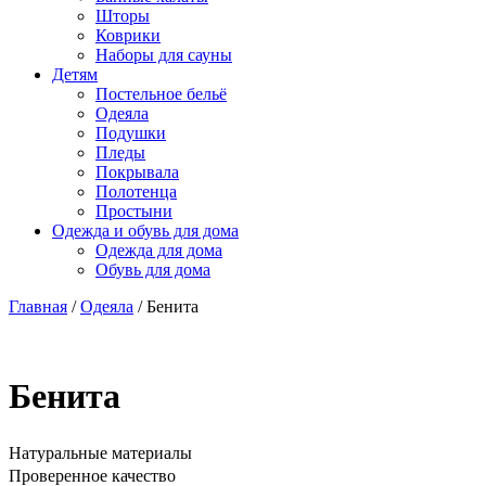
Шторы
Коврики
Наборы для сауны
Детям
Постельное бельё
Одеяла
Подушки
Пледы
Покрывала
Полотенца
Простыни
Одежда и обувь для дома
Одежда для дома
Обувь для дома
Главная
/
Одеяла
/ Бенита
Бенита
Натуральные материалы
Проверенное качество