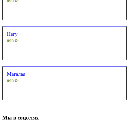
890
₽
Негу
890
₽
Магалая
890
₽
Мы в соцсетях