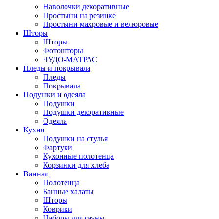
Наволочки декоративные
Простыни на резинке
Простыни махровые и велюровые
Шторы
Шторы
Фотошторы
ЧУДО-МАТРАС
Пледы и покрывала
Пледы
Покрывала
Подушки и одеяла
Подушки
Подушки декоративные
Одеяла
Кухня
Подушки на стулья
Фартуки
Кухонные полотенца
Корзинки для хлеба
Ванная
Полотенца
Банные халаты
Шторы
Коврики
Наборы для сауны