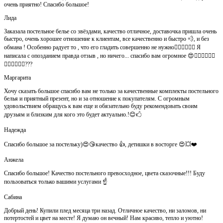
очень приятно! Спасибо большое!
Лида
Заказала постельное белье со звёздами, качество отличное, доставочка пришла очень
быстро, очень хорошее отношение к клиентам, все качественно и быстро 💨, и без
обмана ! Особенно радует то , что его гладить совершенно не нужно👍🏻👍🏻🙈😄 Я
написала с опозданием правда отзыв , но ничего... спасибо вам огромное 😍👍🏻👍🏻👏🏻
👌🏻👌🏻👌🏻???
Маргарита
Хочу сказать большое спасибо вам не только за качественные комплекты постельного
белья и приятный презент, но и за отношение к покупателям. С огромным
удовольствием обращусь к вам еще и обязательно буду рекомендовать своим
друзьям и близким для кого это будет актуально.!😊🖒
Надежда
Спасибо большое за постельку)😍😘качество 👍, детишки в восторге 😍💥❤️
Анжела
Спасибо большое! Качество постельного превосходное, цвета сказочные!!! Буду
пользоваться только вашими услугами ☝️
Сабина
Добрый день! Купили плед месяца три назад. Отличное качество, ни заломов, ни
потертостей и цвет на месте! Я думаю он вечный! Нам красиво, тепло и уютно!