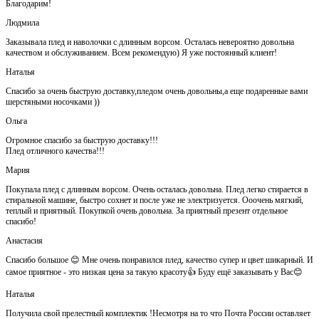
Благодарим!
Людмила
Заказывала плед и наволочки с длинным ворсом. Осталась невероятно довольна
качеством и обслуживанием. Всем рекомендую) Я уже постоянный клиент!
Наталья
Спасибо за очень быструю доставку,пледом очень довольны,а еще подаренные вами
шерстяными носочками ))
Ольга
Огромное спасибо за быструю доставку!!!
Плед отличного качества!!!
Мария
Покупала плед с длинным ворсом. Очень осталась довольна. Плед легко стирается в
стиральной машине, быстро сохнет и после уже не электризуется. Ооочень мягкий,
теплый и приятный. Покупкой очень довольна. За приятный презент отдельное
спасибо!
Анастасия
Спасибо большое 😊 Мне очень понравился плед, качество супер и цвет шикарный. И
самое приятное - это низкая цена за такую красоту👍 Буду ещё заказывать у Вас😊
Наталья
Получила свой прелестный комплектик !Несмотря на то что Почта России оставляет