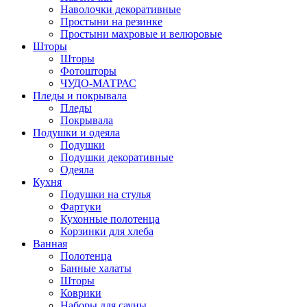
Наволочки декоративные
Простыни на резинке
Простыни махровые и велюровые
Шторы
Шторы
Фотошторы
ЧУДО-МАТРАС
Пледы и покрывала
Пледы
Покрывала
Подушки и одеяла
Подушки
Подушки декоративные
Одеяла
Кухня
Подушки на стулья
Фартуки
Кухонные полотенца
Корзинки для хлеба
Ванная
Полотенца
Банные халаты
Шторы
Коврики
Наборы для сауны