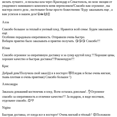
желать лучшего , и посылка шла через Краснодар и Севастополь, но мом эмоции от
увиденного мимишного комплекта меня переполнили!Спасибо вам огромное , вы
мастера своего дела , постельное белье просто божественно !Буду заказывать еще , а
вам успехов в вашем деле!👍💫🙌👏
Алла
Спасибо большое за теплый и уютный плед. Нравится всей семье. Будем заказывать
ещё.
Особенно порадовала оперативность. Отправили очень быстро.
Вобщем приятно было заказывать и приятно получать. 😘😘😘 Спасибо!!!
Юлия
Спасибо огромное за оперативную доставку и за супер крутой плед !!!Хорошие цены,
хорошее качество и быстрая доставка!!!Рекомендую!!!
Крис
Добрый день!Получила свой заказ))) я в восторге 😻Пледик и белье очень мягкие,
ткань плотная и очень приятная) Спасибо большое !)
Александра
Заказала домашний костюмчик и плед. Всем осталась довольна!..👌Огромное
спасибо за оперативность и отличное качество!!! За подарок, в виде носочков,
отдельное спасибо..😊💛
Nigina
Быстрая доставка, от пледа все в восторге! Очень мягкий и тёплый ! 😍Положили