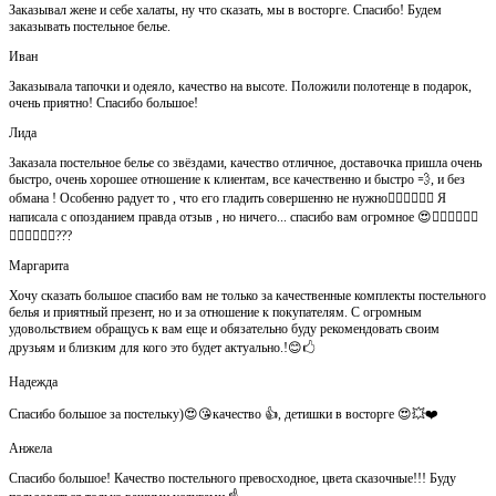
Заказывал жене и себе халаты, ну что сказать, мы в восторге. Спасибо! Будем
заказывать постельное белье.
Иван
Заказывала тапочки и одеяло, качество на высоте. Положили полотенце в подарок,
очень приятно! Спасибо большое!
Лида
Заказала постельное белье со звёздами, качество отличное, доставочка пришла очень
быстро, очень хорошее отношение к клиентам, все качественно и быстро 💨, и без
обмана ! Особенно радует то , что его гладить совершенно не нужно👍🏻👍🏻🙈😄 Я
написала с опозданием правда отзыв , но ничего... спасибо вам огромное 😍👍🏻👍🏻👏🏻
👌🏻👌🏻👌🏻???
Маргарита
Хочу сказать большое спасибо вам не только за качественные комплекты постельного
белья и приятный презент, но и за отношение к покупателям. С огромным
удовольствием обращусь к вам еще и обязательно буду рекомендовать своим
друзьям и близким для кого это будет актуально.!😊🖒
Надежда
Спасибо большое за постельку)😍😘качество 👍, детишки в восторге 😍💥❤️
Анжела
Спасибо большое! Качество постельного превосходное, цвета сказочные!!! Буду