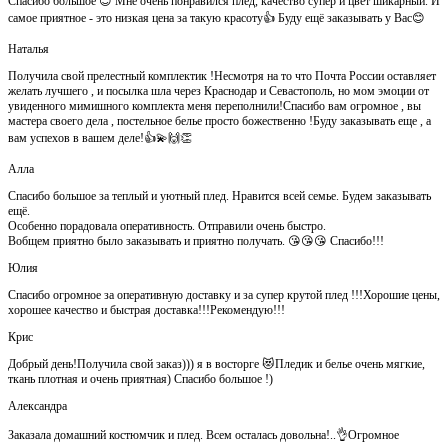
Спасибо большое 😊 Мне очень понравился плед, качество супер и цвет шикарный. И
самое приятное - это низкая цена за такую красоту👍 Буду ещё заказывать у Вас😊
Наталья
Получила свой прелестный комплектик !Несмотря на то что Почта России оставляет
желать лучшего , и посылка шла через Краснодар и Севастополь, но мом эмоции от
увиденного мимишного комплекта меня переполнили!Спасибо вам огромное , вы
мастера своего дела , постельное белье просто божественно !Буду заказывать еще , а
вам успехов в вашем деле!👍💫🙌👏
Алла
Спасибо большое за теплый и уютный плед. Нравится всей семье. Будем заказывать
ещё.
Особенно порадовала оперативность. Отправили очень быстро.
Вобщем приятно было заказывать и приятно получать. 😘😘😘 Спасибо!!!
Юлия
Спасибо огромное за оперативную доставку и за супер крутой плед !!!Хорошие цены,
хорошее качество и быстрая доставка!!!Рекомендую!!!
Крис
Добрый день!Получила свой заказ))) я в восторге 😻Пледик и белье очень мягкие,
ткань плотная и очень приятная) Спасибо большое !)
Александра
Заказала домашний костюмчик и плед. Всем осталась довольна!..👌Огромное