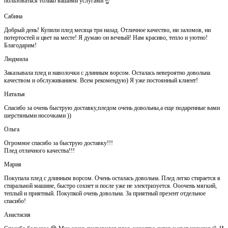
пользоваться только вашими услугами ☝️
Сабина
Добрый день! Купили плед месяца три назад. Отличное качество, ни заломов, ни
потертостей и цвет на месте! Я думаю он вечный! Нам красиво, тепло и уютно!
Благодарим!
Людмила
Заказывала плед и наволочки с длинным ворсом. Осталась невероятно довольна
качеством и обслуживанием. Всем рекомендую) Я уже постоянный клиент!
Наталья
Спасибо за очень быструю доставку,пледом очень довольны,а еще подаренные вами
шерстяными носочками ))
Ольга
Огромное спасибо за быструю доставку!!!
Плед отличного качества!!!
Мария
Покупала плед с длинным ворсом. Очень осталась довольна. Плед легко стирается в
стиральной машине, быстро сохнет и после уже не электризуется. Ооочень мягкий,
теплый и приятный. Покупкой очень довольна. За приятный презент отдельное
спасибо!
Анастасия