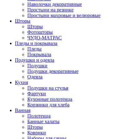
Наволочки декоративные
Простыни на резинке
Простыни махровые и велюровые
Шторы
Шторы
Фотошторы
ЧУДО-МАТРАС
Пледы и покрывала
Пледы
Покрывала
Подушки и одеяла
Подушки
Подушки декоративные
Одеяла
Кухня
Подушки на стулья
Фартуки
Кухонные полотенца
Корзинки для хлеба
Ванная
Полотенца
Банные халаты
Шторы
Коврики
Наборы для сауны