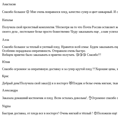
Анастасия
Спасибо большое 😊 Мне очень понравился плед, качество супер и цвет шикарный. И са
Наталья
Получила свой прелестный комплектик !Несмотря на то что Почта России оставляет ж
своего дела , постельное белье просто божественно !Буду заказывать еще , а вам успе
Алла
Спасибо большое за теплый и уютный плед. Нравится всей семье. Будем заказывать ещ
Особенно порадовала оперативность. Отправили очень быстро.
Вобщем приятно было заказывать и приятно получать. 😘😘😘 Спасибо!!!
Юлия
Спасибо огромное за оперативную доставку и за супер крутой плед !!!Хорошие цены, 
Крис
Добрый день!Получила свой заказ))) я в восторге 😻Пледик и белье очень мягкие, тка
Александра
Заказала домашний костюмчик и плед. Всем осталась довольна!..👌Огромное спасибо за
Nigina
Быстрая доставка, от пледа все в восторге! Очень мягкий и тёплый ! 😍Положили ещ