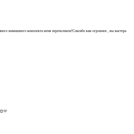
енного мимишного комплекта меня переполнили!Спасибо вам огромное , вы мастера
.😊💛