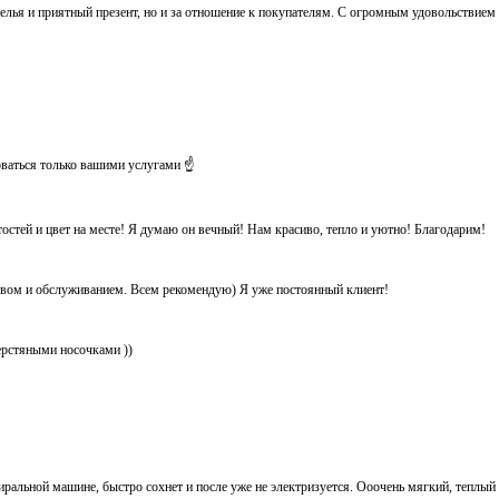
белья и приятный презент, но и за отношение к покупателям. С огромным удовольствием
оваться только вашими услугами ☝️
тостей и цвет на месте! Я думаю он вечный! Нам красиво, тепло и уютно! Благодарим!
ством и обслуживанием. Всем рекомендую) Я уже постоянный клиент!
ерстяными носочками ))
иральной машине, быстро сохнет и после уже не электризуется. Ооочень мягкий, теплый