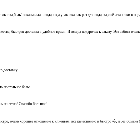
паковка,бельё заказывала в подарок,а упаковка как раз для подарка,ещё и тапочки в по
ества, быстрая доставка в удобное время. И всегда подарочек к заказу. Эта забота очен
ую доставку.
ть постельное белье.
ень приятно! Спасибо большое!
тро, очень хорошее отношение к клиентам, все качественно и быстро 💨, и без обмана ! Ос