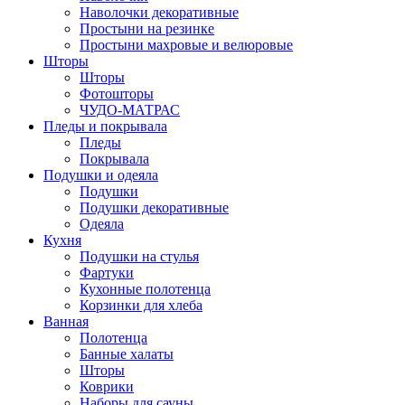
Наволочки декоративные
Простыни на резинке
Простыни махровые и велюровые
Шторы
Шторы
Фотошторы
ЧУДО-МАТРАС
Пледы и покрывала
Пледы
Покрывала
Подушки и одеяла
Подушки
Подушки декоративные
Одеяла
Кухня
Подушки на стулья
Фартуки
Кухонные полотенца
Корзинки для хлеба
Ванная
Полотенца
Банные халаты
Шторы
Коврики
Наборы для сауны