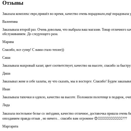
Отзывы
Заказала комплекс евро,пришёл во время, качество очень порадовало,ещё порадовала у
Валентина
Заказывала второй раз. Очень довольна, что выбрала ваш магазин. Товар отличного кач
обслуживанием. До следующего раза.
Марина
Спасибо, все супер! С вами стало теплее))
Саша
Заказывала махровый халат, цвет соответствует, качество на высоте, спасибо за быстр
Даша
Заказывал жене и себе халаты, ну что сказать, мы в восторге. Спасибо! Будем заказыва
Иван
Заказывала тапочки и одеяло, качество на высоте. Положили полотенце в подарок, оч
Лида
Заказала постельное белье со звёздами, качество отличное, доставочка пришла очень быс
опозданием правда отзыв , но ничего... спасибо вам огромное 😍👍🏻👍🏻👏🏻👌🏻👌🏻👌🏻???
Маргарита