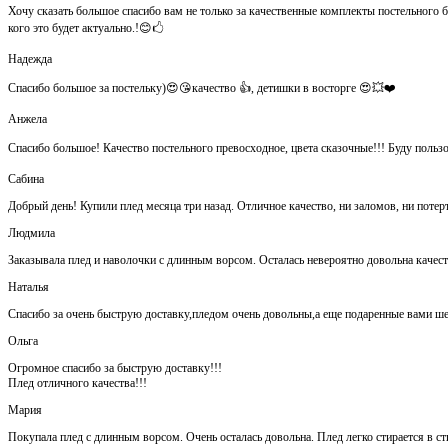
Хочу сказать большое спасибо вам не только за качественные комплекты постельного 
кого это будет актуально.!😊🖒
Надежда
Спасибо большое за постельку)😍😘качество 👍, детишки в восторге 😍💥❤️
Анжела
Спасибо большое! Качество постельного превосходное, цвета сказочные!!! Буду польз
Сабина
Добрый день! Купили плед месяца три назад. Отличное качество, ни заломов, ни потер
Людмила
Заказывала плед и наволочки с длинным ворсом. Осталась невероятно довольна каче
Наталья
Спасибо за очень быструю доставку,пледом очень довольны,а еще подаренные вами ш
Ольга
Огромное спасибо за быструю доставку!!!
Плед отличного качества!!!
Мария
Покупала плед с длинным ворсом. Очень осталась довольна. Плед легко стирается в ст