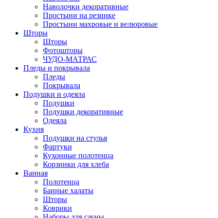
Наволочки декоративные
Простыни на резинке
Простыни махровые и велюровые
Шторы
Шторы
Фотошторы
ЧУДО-МАТРАС
Пледы и покрывала
Пледы
Покрывала
Подушки и одеяла
Подушки
Подушки декоративные
Одеяла
Кухня
Подушки на стулья
Фартуки
Кухонные полотенца
Корзинки для хлеба
Ванная
Полотенца
Банные халаты
Шторы
Коврики
Наборы для сауны