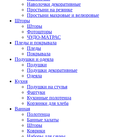
Наволочки декоративные
Простыни на резинке
Простыни махровые и велюровые
Шторы
Шторы
Фотошторы
ЧУДО-МАТРАС
Пледы и покрывала
Пледы
Покрывала
Подушки и одеяла
Подушки
Подушки декоративные
Одеяла
Кухня
Подушки на стулья
Фартуки
Кухонные полотенца
Корзинки для хлеба
Ванная
Полотенца
Банные халаты
Шторы
Коврики
Наборы для сауны