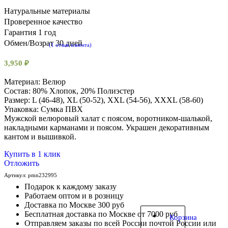
Натуральные материалы
Проверенное качество
Гарантия 1 год
Обмен/Возрат 30 дней
(
1
отзыв клиента)
5.00
из
5
основано
3,950
₽
на
оценке
1
клиента
Материал: Велюр
Состав: 80% Хлопок, 20% Полиэстер
Размер: L (46-48), XL (50-52), XXL (54-56), XXXL (58-60)
Упаковка: Сумка ПВХ
Мужской велюровый халат с поясом, воротником-шалькой,
накладными карманами и поясом. Украшен декоративным
кантом и вышивкой.
Купить в 1 клик
Отложить
Артикул:
pmn232995
Подарок к каждому заказу
Работаем оптом и в розницу
Доставка по Москве 300 руб
Бесплатная доставка по Москве от 7000 руб
Корзина
Отправляем заказы по всей России почтой России или