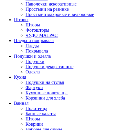
Наволочки декоративные
Простыни на резинке
Простыни махровые и велюровые
Шторы
Шторы
Фотошторы
ЧУДО-МАТРАС
Пледы и покрывала
Пледы
Покрывала
Подушки и одеяла
Подушки
Подушки декоративные
Одеяла
Кухня
Подушки на стулья
Фартуки
Кухонные полотенца
Корзинки для хлеба
Ванная
Полотенца
Банные халаты
Шторы
Коврики
Наборы для сауны