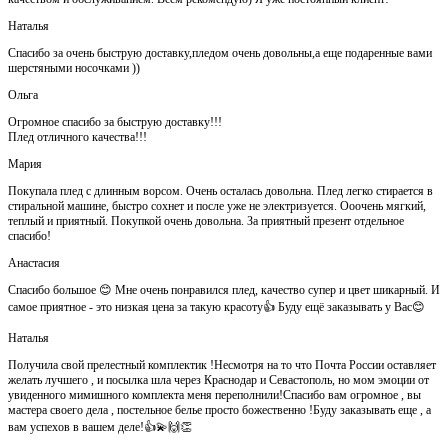
Наталья
Спасибо за очень быструю доставку,пледом очень довольны,а еще подаренные вами
шерстяными носочками ))
Ольга
Огромное спасибо за быструю доставку!!!
Плед отличного качества!!!
Мария
Покупала плед с длинным ворсом. Очень осталась довольна. Плед легко стирается в
стиральной машине, быстро сохнет и после уже не электризуется. Ооочень мягкий,
теплый и приятный. Покупкой очень довольна. За приятный презент отдельное
спасибо!
Анастасия
Спасибо большое 😊 Мне очень понравился плед, качество супер и цвет шикарный. И
самое приятное - это низкая цена за такую красоту👍 Буду ещё заказывать у Вас😊
Наталья
Получила свой прелестный комплектик !Несмотря на то что Почта России оставляет
желать лучшего , и посылка шла через Краснодар и Севастополь, но мом эмоции от
увиденного мимишного комплекта меня переполнили!Спасибо вам огромное , вы
мастера своего дела , постельное белье просто божественно !Буду заказывать еще , а
вам успехов в вашем деле!👍💫🙌👏