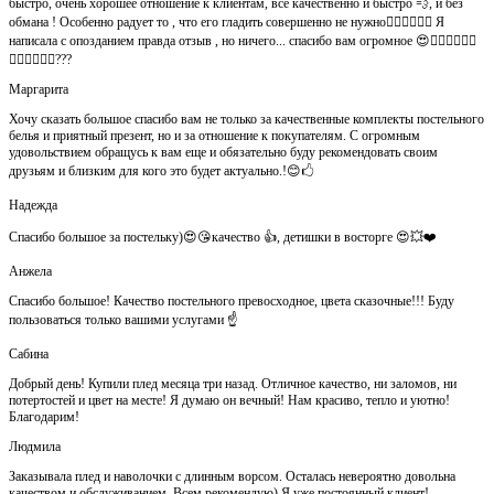
быстро, очень хорошее отношение к клиентам, все качественно и быстро 💨, и без
обмана ! Особенно радует то , что его гладить совершенно не нужно👍🏻👍🏻🙈😄 Я
написала с опозданием правда отзыв , но ничего... спасибо вам огромное 😍👍🏻👍🏻👏🏻
👌🏻👌🏻👌🏻???
Маргарита
Хочу сказать большое спасибо вам не только за качественные комплекты постельного
белья и приятный презент, но и за отношение к покупателям. С огромным
удовольствием обращусь к вам еще и обязательно буду рекомендовать своим
друзьям и близким для кого это будет актуально.!😊🖒
Надежда
Спасибо большое за постельку)😍😘качество 👍, детишки в восторге 😍💥❤️
Анжела
Спасибо большое! Качество постельного превосходное, цвета сказочные!!! Буду
пользоваться только вашими услугами ☝️
Сабина
Добрый день! Купили плед месяца три назад. Отличное качество, ни заломов, ни
потертостей и цвет на месте! Я думаю он вечный! Нам красиво, тепло и уютно!
Благодарим!
Людмила
Заказывала плед и наволочки с длинным ворсом. Осталась невероятно довольна
качеством и обслуживанием. Всем рекомендую) Я уже постоянный клиент!