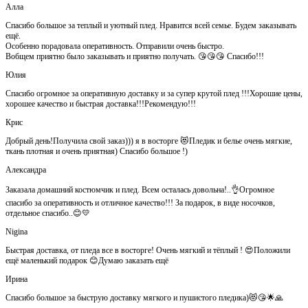
Алла
Спасибо большое за теплый и уютный плед. Нравится всей семье. Будем заказывать
ещё.
Особенно порадовала оперативность. Отправили очень быстро.
Вобщем приятно было заказывать и приятно получать. 😘😘😘 Спасибо!!!
Юлия
Спасибо огромное за оперативную доставку и за супер крутой плед !!!Хорошие цены,
хорошее качество и быстрая доставка!!!Рекомендую!!!
Крис
Добрый день!Получила свой заказ))) я в восторге 😻Пледик и белье очень мягкие,
ткань плотная и очень приятная) Спасибо большое !)
Александра
Заказала домашний костюмчик и плед. Всем осталась довольна!..👌Огромное
спасибо за оперативность и отличное качество!!! За подарок, в виде носочков,
отдельное спасибо..😊💛
Nigina
Быстрая доставка, от пледа все в восторге! Очень мягкий и тёплый ! 😍Положили
ещё маленький подарок 😊Думаю заказать ещё
Ирина
Спасибо большое за быструю доставку мягкого и пушистого пледика)😻😘🌟🙏