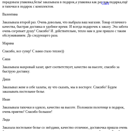
порадовала упаковка,бельё заказывала в подарок,а упаковка как раз для подарка,ещё
Cart
и тапочки в подарок с комплектом.
Валентина
Заказывала второй раз. Очень довольна, что выбрала ваш магазин. Товар отличного
качества, быстрая доставка в удобное время. И всегда подарочек к заказу. Эта забота
очень согревает душу! Спасибо! И. действительно, тепло нам в дом пришло с таким
обслуживанием. До следующего раза.
Марина
Спасибо, все супер! С вами стало теплее))
Саша
Заказывала махровый халат, цвет соответствует, качество на высоте, спасибо за
быструю доставку.
Даша
Заказывал жене и себе халаты, ну что сказать, мы в восторге. Спасибо! Будем
заказывать постельное белье.
Иван
Заказывала тапочки и одеяло, качество на высоте. Положили полотенце в подарок,
очень приятно! Спасибо большое!
Лида
Заказала постельное белье со звёздами, качество отличное, доставочка пришла очень