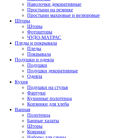
Наволочки декоративные
Простыни на резинке
Простыни махровые и велюровые
Шторы
Шторы
Фотошторы
ЧУДО-МАТРАС
Пледы и покрывала
Пледы
Покрывала
Подушки и одеяла
Подушки
Подушки декоративные
Одеяла
Кухня
Подушки на стулья
Фартуки
Кухонные полотенца
Корзинки для хлеба
Ванная
Полотенца
Банные халаты
Шторы
Коврики
Наборы для сауны