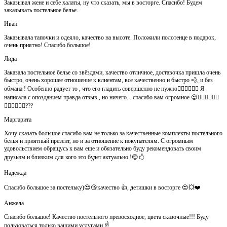
Заказывал жене и себе халаты, ну что сказать, мы в восторге. Спасибо! Будем
заказывать постельное белье.
Иван
Заказывала тапочки и одеяло, качество на высоте. Положили полотенце в подарок,
очень приятно! Спасибо большое!
Лида
Заказала постельное белье со звёздами, качество отличное, доставочка пришла очень
быстро, очень хорошее отношение к клиентам, все качественно и быстро 💨, и без
обмана ! Особенно радует то , что его гладить совершенно не нужно👍🏻👍🏻🙈😄 Я
написала с опозданием правда отзыв , но ничего... спасибо вам огромное 😍👍🏻👍🏻👏🏻
👌🏻👌🏻👌🏻???
Маргарита
Хочу сказать большое спасибо вам не только за качественные комплекты постельного
белья и приятный презент, но и за отношение к покупателям. С огромным
удовольствием обращусь к вам еще и обязательно буду рекомендовать своим
друзьям и близким для кого это будет актуально.!😊🖒
Надежда
Спасибо большое за постельку)😍😘качество 👍, детишки в восторге 😍💥❤️
Анжела
Спасибо большое! Качество постельного превосходное, цвета сказочные!!! Буду
пользоваться только вашими услугами ☝️