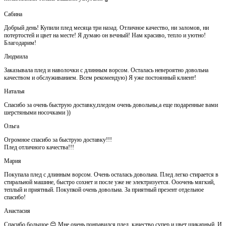
Сабина
Добрый день! Купили плед месяца три назад. Отличное качество, ни заломов, ни
потертостей и цвет на месте! Я думаю он вечный! Нам красиво, тепло и уютно!
Благодарим!
Людмила
Заказывала плед и наволочки с длинным ворсом. Осталась невероятно довольна
качеством и обслуживанием. Всем рекомендую) Я уже постоянный клиент!
Наталья
Спасибо за очень быструю доставку,пледом очень довольны,а еще подаренные вами
шерстяными носочками ))
Ольга
Огромное спасибо за быструю доставку!!!
Плед отличного качества!!!
Мария
Покупала плед с длинным ворсом. Очень осталась довольна. Плед легко стирается в
стиральной машине, быстро сохнет и после уже не электризуется. Ооочень мягкий,
теплый и приятный. Покупкой очень довольна. За приятный презент отдельное
спасибо!
Анастасия
Спасибо большое 😊 Мне очень понравился плед, качество супер и цвет шикарный. И