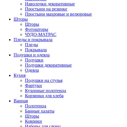
Наволочки декоративные
Простыни на резинке
Простыни махровые и велюровые
Шторы
Шторы
Фотошторы
ЧУДО-МАТРАС
Пледы и покрывала
Пледы
Покрывала
Подушки и одеяла
Подушки
Подушки декоративные
Одеяла
Кухня
Подушки на стулья
Фартуки
Кухонные полотенца
Корзинки для хлеба
Ванная
Полотенца
Банные халаты
Шторы
Коврики
Наборы для сауны