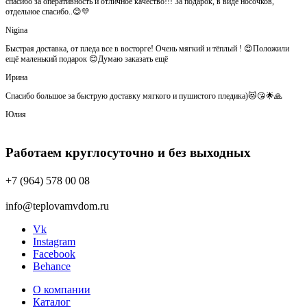
спасибо за оперативность и отличное качество!!! За подарок, в виде носочков,
отдельное спасибо..😊💛
Nigina
Быстрая доставка, от пледа все в восторге! Очень мягкий и тёплый ! 😍Положили
ещё маленький подарок 😊Думаю заказать ещё
Ирина
Спасибо большое за быструю доставку мягкого и пушистого пледика)😻😘🌟🙏
Юлия
Работаем круглосуточно и без выходных
+7 (964) 578 00 08
info@teplovamvdom.ru
Vk
Instagram
Facebook
Behance
О компании
Каталог