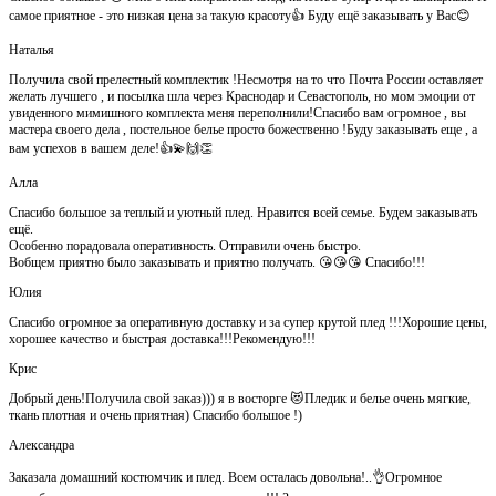
самое приятное - это низкая цена за такую красоту👍 Буду ещё заказывать у Вас😊
Наталья
Получила свой прелестный комплектик !Несмотря на то что Почта России оставляет
желать лучшего , и посылка шла через Краснодар и Севастополь, но мом эмоции от
увиденного мимишного комплекта меня переполнили!Спасибо вам огромное , вы
мастера своего дела , постельное белье просто божественно !Буду заказывать еще , а
вам успехов в вашем деле!👍💫🙌👏
Алла
Спасибо большое за теплый и уютный плед. Нравится всей семье. Будем заказывать
ещё.
Особенно порадовала оперативность. Отправили очень быстро.
Вобщем приятно было заказывать и приятно получать. 😘😘😘 Спасибо!!!
Юлия
Спасибо огромное за оперативную доставку и за супер крутой плед !!!Хорошие цены,
хорошее качество и быстрая доставка!!!Рекомендую!!!
Крис
Добрый день!Получила свой заказ))) я в восторге 😻Пледик и белье очень мягкие,
ткань плотная и очень приятная) Спасибо большое !)
Александра
Заказала домашний костюмчик и плед. Всем осталась довольна!..👌Огромное