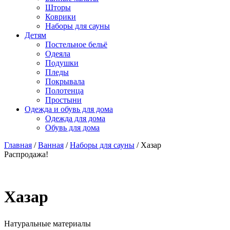
Шторы
Коврики
Наборы для сауны
Детям
Постельное бельё
Одеяла
Подушки
Пледы
Покрывала
Полотенца
Простыни
Одежда и обувь для дома
Одежда для дома
Обувь для дома
Главная
/
Ванная
/
Наборы для сауны
/ Хазар
Распродажа!
Хазар
Натуральные материалы