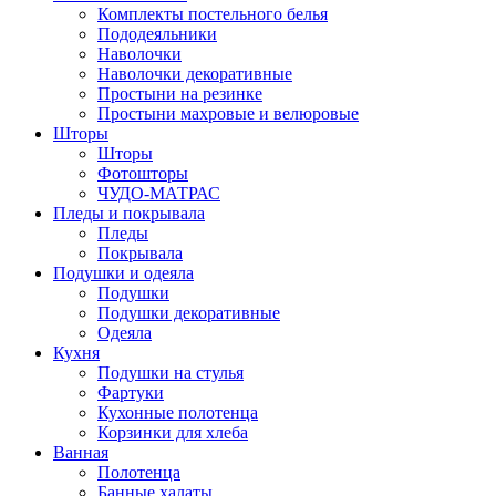
Комплекты постельного белья
Пододеяльники
Наволочки
Наволочки декоративные
Простыни на резинке
Простыни махровые и велюровые
Шторы
Шторы
Фотошторы
ЧУДО-МАТРАС
Пледы и покрывала
Пледы
Покрывала
Подушки и одеяла
Подушки
Подушки декоративные
Одеяла
Кухня
Подушки на стулья
Фартуки
Кухонные полотенца
Корзинки для хлеба
Ванная
Полотенца
Банные халаты