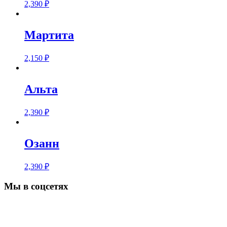
2,390
₽
Мартита
2,150
₽
Альта
2,390
₽
Озанн
2,390
₽
Мы в соцсетях