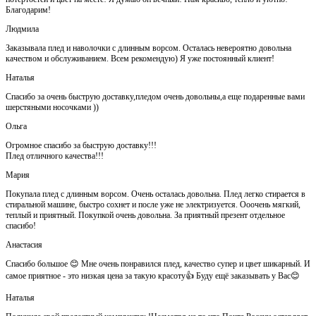
Благодарим!
Людмила
Заказывала плед и наволочки с длинным ворсом. Осталась невероятно довольна
качеством и обслуживанием. Всем рекомендую) Я уже постоянный клиент!
Наталья
Спасибо за очень быструю доставку,пледом очень довольны,а еще подаренные вами
шерстяными носочками ))
Ольга
Огромное спасибо за быструю доставку!!!
Плед отличного качества!!!
Мария
Покупала плед с длинным ворсом. Очень осталась довольна. Плед легко стирается в
стиральной машине, быстро сохнет и после уже не электризуется. Ооочень мягкий,
теплый и приятный. Покупкой очень довольна. За приятный презент отдельное
спасибо!
Анастасия
Спасибо большое 😊 Мне очень понравился плед, качество супер и цвет шикарный. И
самое приятное - это низкая цена за такую красоту👍 Буду ещё заказывать у Вас😊
Наталья