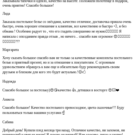
Заказывала тапочки и одеяло, качество на высоте. Положили полотенце в подарок,
очень приятно! Спасибо большое!
Лида
Заказала постельное белье со звёздами, качество отличное, доставочка пришла очень
быстро, очень хорошее отношение к клиентам, все качественно и быстро 💨, и без
обмана ! Особенно радует то , что его гладить совершенно не нужно👍🏻👍🏻🙈😄 Я
написала с опозданием правда отзыв , но ничего... спасибо вам огромное 😍👍🏻👍🏻👏🏻
👌🏻👌🏻👌🏻???
Маргарита
Хочу сказать большое спасибо вам не только за качественные комплекты постельного
белья и приятный презент, но и за отношение к покупателям. С огромным
удовольствием обращусь к вам еще и обязательно буду рекомендовать своим
друзьям и близким для кого это будет актуально.!😊🖒
Надежда
Спасибо большое за постельку)😍😘качество 👍, детишки в восторге 😍💥❤️
Анжела
Спасибо большое! Качество постельного превосходное, цвета сказочные!!! Буду
пользоваться только вашими услугами ☝️
Сабина
Добрый день! Купили плед месяца три назад. Отличное качество, ни заломов, ни
потертостей и цвет на месте! Я думаю он вечный! Нам красиво, тепло и уютно!