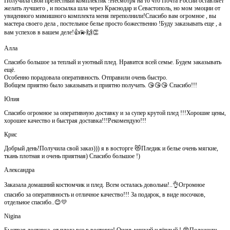
Получила свой прелестный комплектик !Несмотря на то что Почта России оставляет
желать лучшего , и посылка шла через Краснодар и Севастополь, но мом эмоции от
увиденного мимишного комплекта меня переполнили!Спасибо вам огромное , вы
мастера своего дела , постельное белье просто божественно !Буду заказывать еще , а
вам успехов в вашем деле!👍💫🙌👏
Алла
Спасибо большое за теплый и уютный плед. Нравится всей семье. Будем заказывать
ещё.
Особенно порадовала оперативность. Отправили очень быстро.
Вобщем приятно было заказывать и приятно получать. 😘😘😘 Спасибо!!!
Юлия
Спасибо огромное за оперативную доставку и за супер крутой плед !!!Хорошие цены,
хорошее качество и быстрая доставка!!!Рекомендую!!!
Крис
Добрый день!Получила свой заказ))) я в восторге 😻Пледик и белье очень мягкие,
ткань плотная и очень приятная) Спасибо большое !)
Александра
Заказала домашний костюмчик и плед. Всем осталась довольна!..👌Огромное
спасибо за оперативность и отличное качество!!! За подарок, в виде носочков,
отдельное спасибо..😊💛
Nigina
Быстрая доставка, от пледа все в восторге! Очень мягкий и тёплый ! 😍Положили