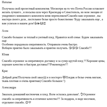
Наталья
Получила свой прелестный комплектик !Несмотря на то что Почта России оставляет
желать лучшего , и посылка шла через Краснодар и Севастополь, но мом эмоции от
увиденного мимишного комплекта меня переполнили!Спасибо вам огромное , вы
мастера своего дела , постельное белье просто божественно !Буду заказывать еще , а
вам успехов в вашем деле!👍💫🙌👏
Алла
Спасибо большое за теплый и уютный плед. Нравится всей семье. Будем заказывать
ещё.
Особенно порадовала оперативность. Отправили очень быстро.
Вобщем приятно было заказывать и приятно получать. 😘😘😘 Спасибо!!!
Юлия
Спасибо огромное за оперативную доставку и за супер крутой плед !!!Хорошие цены,
хорошее качество и быстрая доставка!!!Рекомендую!!!
Крис
Добрый день!Получила свой заказ))) я в восторге 😻Пледик и белье очень мягкие,
ткань плотная и очень приятная) Спасибо большое !)
Александра
Заказала домашний костюмчик и плед. Всем осталась довольна!..👌Огромное
спасибо за оперативность и отличное качество!!! За подарок, в виде носочков,
отдельное спасибо..😊💛