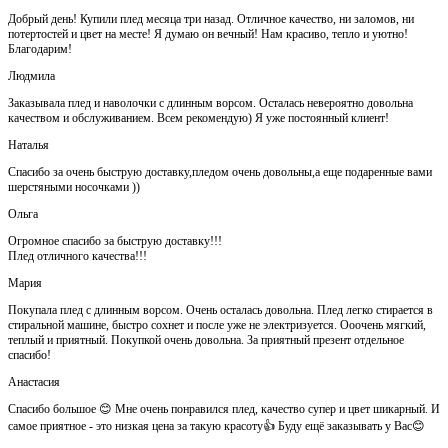
Добрый день! Купили плед месяца три назад. Отличное качество, ни заломов, ни
потертостей и цвет на месте! Я думаю он вечный! Нам красиво, тепло и уютно!
Благодарим!
Людмила
Заказывала плед и наволочки с длинным ворсом. Осталась невероятно довольна
качеством и обслуживанием. Всем рекомендую) Я уже постоянный клиент!
Наталья
Спасибо за очень быструю доставку,пледом очень довольны,а еще подаренные вами
шерстяными носочками ))
Ольга
Огромное спасибо за быструю доставку!!!
Плед отличного качества!!!
Мария
Покупала плед с длинным ворсом. Очень осталась довольна. Плед легко стирается в
стиральной машине, быстро сохнет и после уже не электризуется. Ооочень мягкий,
теплый и приятный. Покупкой очень довольна. За приятный презент отдельное
спасибо!
Анастасия
Спасибо большое 😊 Мне очень понравился плед, качество супер и цвет шикарный. И
самое приятное - это низкая цена за такую красоту👍 Буду ещё заказывать у Вас😊