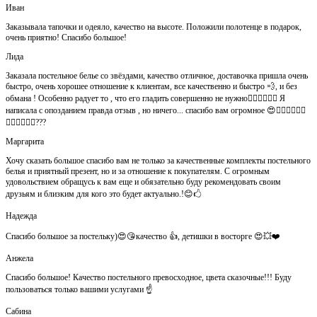
Иван
Заказывала тапочки и одеяло, качество на высоте. Положили полотенце в подарок,
очень приятно! Спасибо большое!
Лида
Заказала постельное белье со звёздами, качество отличное, доставочка пришла очень
быстро, очень хорошее отношение к клиентам, все качественно и быстро 💨, и без
обмана ! Особенно радует то , что его гладить совершенно не нужно👍🏻👍🏻🙈😄 Я
написала с опозданием правда отзыв , но ничего... спасибо вам огромное 😍👍🏻👍🏻👏🏻
👌🏻👌🏻👌🏻???
Маргарита
Хочу сказать большое спасибо вам не только за качественные комплекты постельного
белья и приятный презент, но и за отношение к покупателям. С огромным
удовольствием обращусь к вам еще и обязательно буду рекомендовать своим
друзьям и близким для кого это будет актуально.!😊🖒
Надежда
Спасибо большое за постельку)😍😘качество 👍, детишки в восторге 😍💥❤️
Анжела
Спасибо большое! Качество постельного превосходное, цвета сказочные!!! Буду
пользоваться только вашими услугами ☝️
Сабина