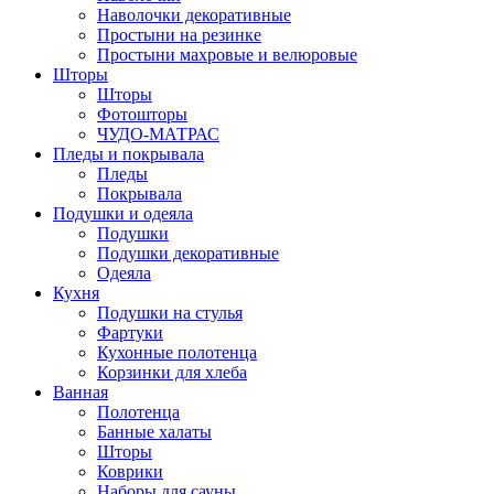
Наволочки декоративные
Простыни на резинке
Простыни махровые и велюровые
Шторы
Шторы
Фотошторы
ЧУДО-МАТРАС
Пледы и покрывала
Пледы
Покрывала
Подушки и одеяла
Подушки
Подушки декоративные
Одеяла
Кухня
Подушки на стулья
Фартуки
Кухонные полотенца
Корзинки для хлеба
Ванная
Полотенца
Банные халаты
Шторы
Коврики
Наборы для сауны