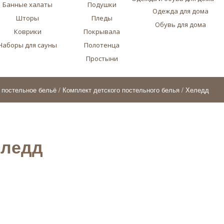
Банные халаты
Подушки
Одежда для дома
Шторы
Пледы
Обувь для дома
Коврики
Покрывала
Наборы для сауны
Полотенца
Простыни
 постельное бельё
/
Комплект детского постельного белья
/ Хеледд
еледд