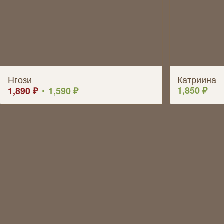
Нгози
Катриина
1,850
₽
1,890
₽
1,590
₽