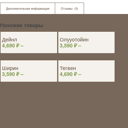
Дополнительная информация
Отзывы  (0)
Мы
в
Похожие товары
соц
Дейнл
Олууотойин
4,690
₽
–
3,590
₽
–
Отз
Ширин
Тегвен
3,590
₽
–
4,690
₽
–
Заказа
компле
евро,п
во
время,
качеств
очень
порадо
порадо
упаковк
заказы
в
подарок
упаковк
как