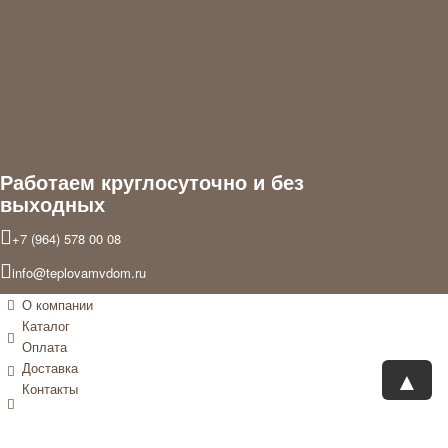
раз
для
подарк
и
тапочк
в
подаро
с
комплек
Валент
Работаем круглосуточно и без
выходных
+7 (964) 578 00 08
info@teplovamvdom.ru
О компании
Каталог
Оплата
Доставка
▲
Контакты