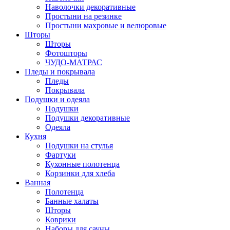
Наволочки декоративные
Простыни на резинке
Простыни махровые и велюровые
Шторы
Шторы
Фотошторы
ЧУДО-МАТРАС
Пледы и покрывала
Пледы
Покрывала
Подушки и одеяла
Подушки
Подушки декоративные
Одеяла
Кухня
Подушки на стулья
Фартуки
Кухонные полотенца
Корзинки для хлеба
Ванная
Полотенца
Банные халаты
Шторы
Коврики
Наборы для сауны