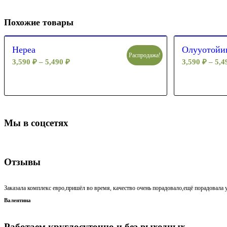
Похожие товары
Нереа
Олууотойи
Распродажа!
3,590
₽
–
5,490
₽
3,590
₽
–
5,
Мы в соцсетях
Отзывы
Заказала комплекс евро,пришёл во время, качество очень порадовало,ещё порадовала у
Валентина
Работаем круглосуточно и без выходных