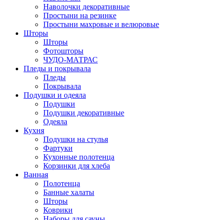
Наволочки декоративные
Простыни на резинке
Простыни махровые и велюровые
Шторы
Шторы
Фотошторы
ЧУДО-МАТРАС
Пледы и покрывала
Пледы
Покрывала
Подушки и одеяла
Подушки
Подушки декоративные
Одеяла
Кухня
Подушки на стулья
Фартуки
Кухонные полотенца
Корзинки для хлеба
Ванная
Полотенца
Банные халаты
Шторы
Коврики
Наборы для сауны