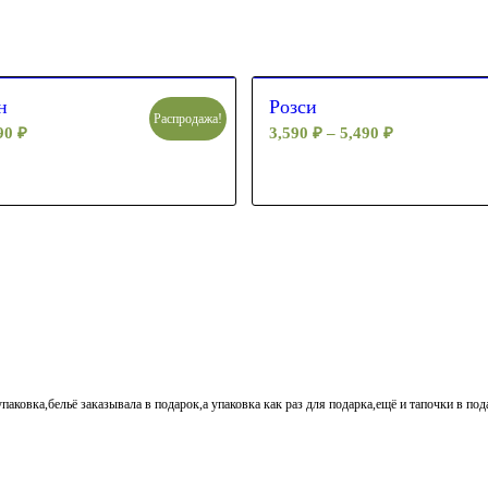
н
Розси
Распродажа!
490
₽
3,590
₽
–
5,490
₽
паковка,бельё заказывала в подарок,а упаковка как раз для подарка,ещё и тапочки в по