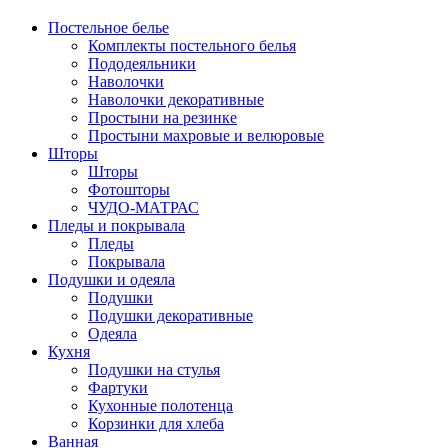
Постельное белье
Комплекты постельного белья
Пододеяльники
Наволочки
Наволочки декоративные
Простыни на резинке
Простыни махровые и велюровые
Шторы
Шторы
Фотошторы
ЧУДО-МАТРАС
Пледы и покрывала
Пледы
Покрывала
Подушки и одеяла
Подушки
Подушки декоративные
Одеяла
Кухня
Подушки на стулья
Фартуки
Кухонные полотенца
Корзинки для хлеба
Ванная