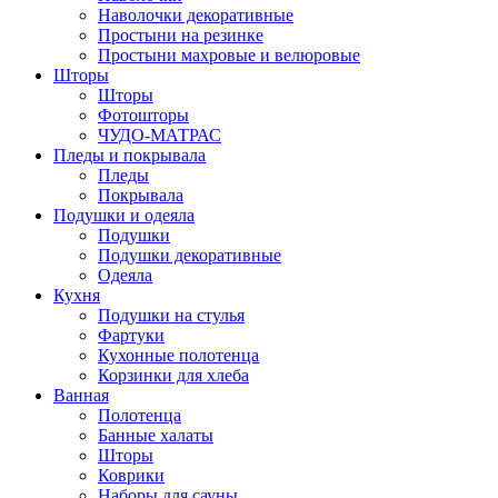
Наволочки декоративные
Простыни на резинке
Простыни махровые и велюровые
Шторы
Шторы
Фотошторы
ЧУДО-МАТРАС
Пледы и покрывала
Пледы
Покрывала
Подушки и одеяла
Подушки
Подушки декоративные
Одеяла
Кухня
Подушки на стулья
Фартуки
Кухонные полотенца
Корзинки для хлеба
Ванная
Полотенца
Банные халаты
Шторы
Коврики
Наборы для сауны