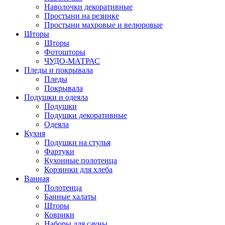
Наволочки декоративные
Простыни на резинке
Простыни махровые и велюровые
Шторы
Шторы
Фотошторы
ЧУДО-МАТРАС
Пледы и покрывала
Пледы
Покрывала
Подушки и одеяла
Подушки
Подушки декоративные
Одеяла
Кухня
Подушки на стулья
Фартуки
Кухонные полотенца
Корзинки для хлеба
Ванная
Полотенца
Банные халаты
Шторы
Коврики
Наборы для сауны