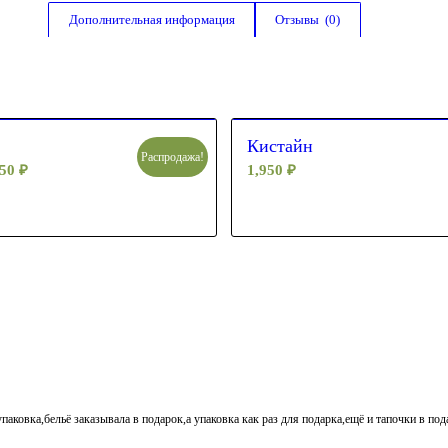
Дополнительная информация
Отзывы  (0)
Кистайн
Распродажа!
650
₽
1,950
₽
паковка,бельё заказывала в подарок,а упаковка как раз для подарка,ещё и тапочки в по