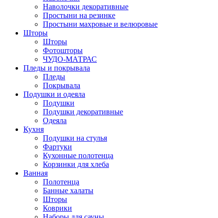
Наволочки декоративные
Простыни на резинке
Простыни махровые и велюровые
Шторы
Шторы
Фотошторы
ЧУДО-МАТРАС
Пледы и покрывала
Пледы
Покрывала
Подушки и одеяла
Подушки
Подушки декоративные
Одеяла
Кухня
Подушки на стулья
Фартуки
Кухонные полотенца
Корзинки для хлеба
Ванная
Полотенца
Банные халаты
Шторы
Коврики
Наборы для сауны