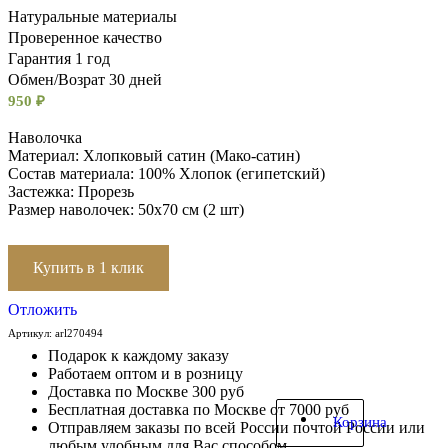
Натуральные материалы
Проверенное качество
Гарантия 1 год
Обмен/Возрат 30 дней
950
₽
Наволочка
Материал: Хлопковый сатин (Мако-сатин)
Состав материала: 100% Хлопок (египетский)
Застежка: Прорезь
Размер наволочек: 50х70 см (2 шт)
Купить в 1 клик
Отложить
Артикул:
arl270494
Подарок к каждому заказу
Работаем оптом и в розницу
Доставка по Москве 300 руб
Бесплатная доставка по Москве от 7000 руб
Корзина
Отправляем заказы по всей России почтой России или
любым удобным для Вас способом