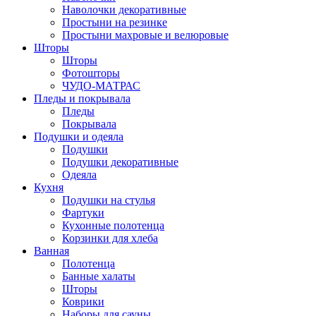
Наволочки декоративные
Простыни на резинке
Простыни махровые и велюровые
Шторы
Шторы
Фотошторы
ЧУДО-МАТРАС
Пледы и покрывала
Пледы
Покрывала
Подушки и одеяла
Подушки
Подушки декоративные
Одеяла
Кухня
Подушки на стулья
Фартуки
Кухонные полотенца
Корзинки для хлеба
Ванная
Полотенца
Банные халаты
Шторы
Коврики
Наборы для сауны