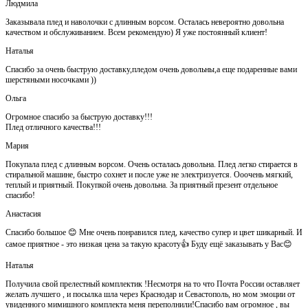
Людмила
Заказывала плед и наволочки с длинным ворсом. Осталась невероятно довольна
качеством и обслуживанием. Всем рекомендую) Я уже постоянный клиент!
Наталья
Спасибо за очень быструю доставку,пледом очень довольны,а еще подаренные вами
шерстяными носочками ))
Ольга
Огромное спасибо за быструю доставку!!!
Плед отличного качества!!!
Мария
Покупала плед с длинным ворсом. Очень осталась довольна. Плед легко стирается в
стиральной машине, быстро сохнет и после уже не электризуется. Ооочень мягкий,
теплый и приятный. Покупкой очень довольна. За приятный презент отдельное
спасибо!
Анастасия
Спасибо большое 😊 Мне очень понравился плед, качество супер и цвет шикарный. И
самое приятное - это низкая цена за такую красоту👍 Буду ещё заказывать у Вас😊
Наталья
Получила свой прелестный комплектик !Несмотря на то что Почта России оставляет
желать лучшего , и посылка шла через Краснодар и Севастополь, но мом эмоции от
увиденного мимишного комплекта меня переполнили!Спасибо вам огромное , вы