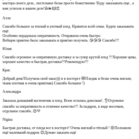
мастера своего дела , постельное белье просто божественно !Буду заказывать еще , а
вам успехов в вашем деле!👍💫🙌👏
Алла
Спасибо большое за теплый и уютный плед. Нравится всей семье. Будем заказывать
ещё.
Особенно порадовала оперативность. Отправили очень быстро.
Вобщем приятно было заказывать и приятно получать. 😘😘😘 Спасибо!!!
Юлия
Спасибо огромное за оперативную доставку и за супер крутой плед !!!Хорошие цены,
хорошее качество и быстрая доставка!!!Рекомендую!!!
Крис
Добрый день!Получила свой заказ))) я в восторге 😻Пледик и белье очень мягкие,
ткань плотная и очень приятная) Спасибо большое !)
Александра
Заказала домашний костюмчик и плед. Всем осталась довольна!..👌Огромное
спасибо за оперативность и отличное качество!!! За подарок, в виде носочков,
отдельное спасибо..😊💛
Nigina
Быстрая доставка, от пледа все в восторге! Очень мягкий и тёплый ! 😍Положили
ещё маленький подарок 😊Думаю заказать ещё