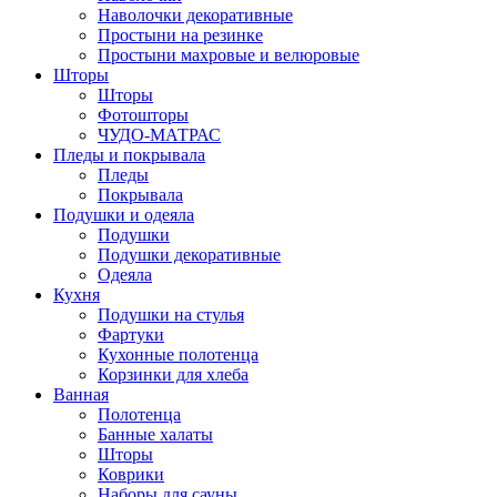
Наволочки декоративные
Простыни на резинке
Простыни махровые и велюровые
Шторы
Шторы
Фотошторы
ЧУДО-МАТРАС
Пледы и покрывала
Пледы
Покрывала
Подушки и одеяла
Подушки
Подушки декоративные
Одеяла
Кухня
Подушки на стулья
Фартуки
Кухонные полотенца
Корзинки для хлеба
Ванная
Полотенца
Банные халаты
Шторы
Коврики
Наборы для сауны