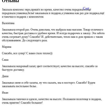
Отзывы
Cart
Заказала комплекс евро,пришёл во время, качество очень порадовало,ещё
порадовала упаковка,бельё заказывала в подарок,а упаковка как раз для подарка,ещё
и тапочки в подарок с комплектом.
Валентина
Заказывала второй раз. Очень довольна, что выбрала ваш магазин. Товар отличного
качества, быстрая доставка в удобное время. И всегда подарочек к заказу. Эта забота
очень согревает душу! Спасибо! И. действительно, тепло нам в дом пришло с таким
обслуживанием. До следующего раза.
Марина
Спасибо, все супер! С вами стало теплее))
Саша
Заказывала махровый халат, цвет соответствует, качество на высоте, спасибо за
быструю доставку.
Даша
Заказывал жене и себе халаты, ну что сказать, мы в восторге. Спасибо! Будем
заказывать постельное белье.
Иван
Заказывала тапочки и одеяло, качество на высоте. Положили полотенце в подарок,
очень приятно! Спасибо большое!