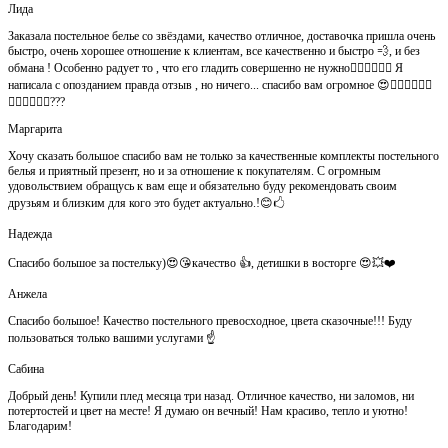
Лида
Заказала постельное белье со звёздами, качество отличное, доставочка пришла очень
быстро, очень хорошее отношение к клиентам, все качественно и быстро 💨, и без
обмана ! Особенно радует то , что его гладить совершенно не нужно👍🏻👍🏻🙈😄 Я
написала с опозданием правда отзыв , но ничего... спасибо вам огромное 😍👍🏻👍🏻👏🏻
👌🏻👌🏻👌🏻???
Маргарита
Хочу сказать большое спасибо вам не только за качественные комплекты постельного
белья и приятный презент, но и за отношение к покупателям. С огромным
удовольствием обращусь к вам еще и обязательно буду рекомендовать своим
друзьям и близким для кого это будет актуально.!😊🖒
Надежда
Спасибо большое за постельку)😍😘качество 👍, детишки в восторге 😍💥❤️
Анжела
Спасибо большое! Качество постельного превосходное, цвета сказочные!!! Буду
пользоваться только вашими услугами ☝️
Сабина
Добрый день! Купили плед месяца три назад. Отличное качество, ни заломов, ни
потертостей и цвет на месте! Я думаю он вечный! Нам красиво, тепло и уютно!
Благодарим!