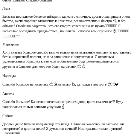
очень приятно! Спасибо большое!
Лида
Заказала постельное белье со звёздами, качество отличное, доставочка пришла очень
быстро, очень хорошее отношение к клиентам, все качественно и быстро 💨, и без
обмана ! Особенно радует то , что его гладить совершенно не нужно👍🏻👍🏻🙈😄 Я
написала с опозданием правда отзыв , но ничего... спасибо вам огромное 😍👍🏻👍🏻👏🏻
👌🏻👌🏻👌🏻???
Маргарита
Хочу сказать большое спасибо вам не только за качественные комплекты постельного
белья и приятный презент, но и за отношение к покупателям. С огромным
удовольствием обращусь к вам еще и обязательно буду рекомендовать своим
друзьям и близким для кого это будет актуально.!😊🖒
Надежда
Спасибо большое за постельку)😍😘качество 👍, детишки в восторге 😍💥❤️
Анжела
Спасибо большое! Качество постельного превосходное, цвета сказочные!!! Буду
пользоваться только вашими услугами ☝️
Сабина
Добрый день! Купили плед месяца три назад. Отличное качество, ни заломов, ни
потертостей и цвет на месте! Я думаю он вечный! Нам красиво, тепло и уютно!
Благодарим!