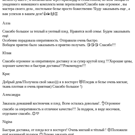
увиденного мимишного комплекта меня переполнили!Спасибо вам огромное , вы
мастера своего дела , постельное белье просто божественно !Буду заказывать еще , а
вам успехов в вашем деле!👍💫🙌👏
Алла
Спасибо большое за теплый и уютный плед. Нравится всей семье. Будем заказывать
ещё.
Особенно порадовала оперативность. Отправили очень быстро.
Вобщем приятно было заказывать и приятно получать. 😘😘😘 Спасибо!!!
Юлия
Спасибо огромное за оперативную доставку и за супер крутой плед !!!Хорошие цены,
хорошее качество и быстрая доставка!!!Рекомендую!!!
Крис
Добрый день!Получила свой заказ))) я в восторге 😻Пледик и белье очень мягкие,
ткань плотная и очень приятная) Спасибо большое !)
Александра
Заказала домашний костюмчик и плед. Всем осталась довольна!..👌Огромное
спасибо за оперативность и отличное качество!!! За подарок, в виде носочков,
отдельное спасибо..😊💛
Nigina
Быстрая доставка, от пледа все в восторге! Очень мягкий и тёплый ! 😍Положили
ещё маленький подарок 😊Думаю заказать ещё