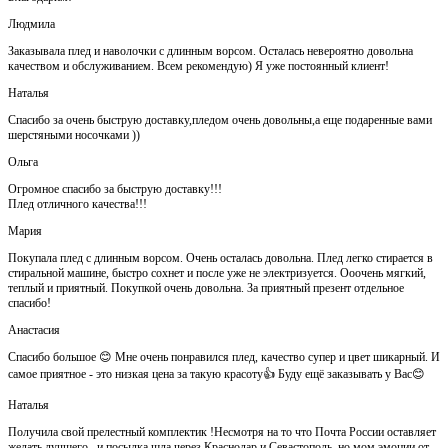
Людмила
Заказывала плед и наволочки с длинным ворсом. Осталась невероятно довольна
качеством и обслуживанием. Всем рекомендую) Я уже постоянный клиент!
Наталья
Спасибо за очень быструю доставку,пледом очень довольны,а еще подаренные вами
шерстяными носочками ))
Ольга
Огромное спасибо за быструю доставку!!!
Плед отличного качества!!!
Мария
Покупала плед с длинным ворсом. Очень осталась довольна. Плед легко стирается в
стиральной машине, быстро сохнет и после уже не электризуется. Ооочень мягкий,
теплый и приятный. Покупкой очень довольна. За приятный презент отдельное
спасибо!
Анастасия
Спасибо большое 😊 Мне очень понравился плед, качество супер и цвет шикарный. И
самое приятное - это низкая цена за такую красоту👍 Буду ещё заказывать у Вас😊
Наталья
Получила свой прелестный комплектик !Несмотря на то что Почта России оставляет
желать лучшего , и посылка шла через Краснодар и Севастополь, но мом эмоции от