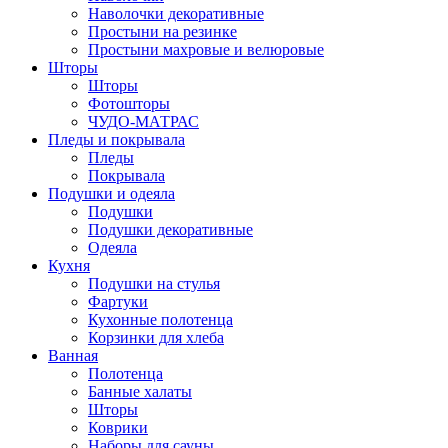
Наволочки декоративные
Простыни на резинке
Простыни махровые и велюровые
Шторы
Шторы
Фотошторы
ЧУДО-МАТРАС
Пледы и покрывала
Пледы
Покрывала
Подушки и одеяла
Подушки
Подушки декоративные
Одеяла
Кухня
Подушки на стулья
Фартуки
Кухонные полотенца
Корзинки для хлеба
Ванная
Полотенца
Банные халаты
Шторы
Коврики
Наборы для сауны