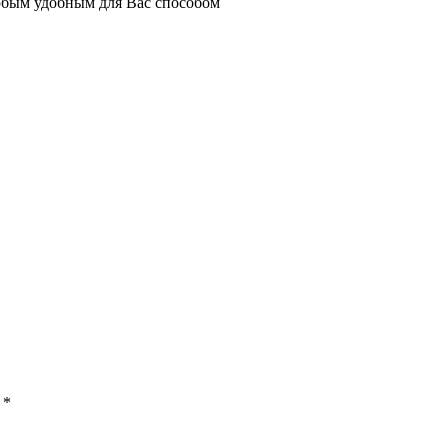
юбым удобным для Вас способом
ы
*