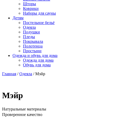
Шторы
Коврики
Наборы для сауны
Детям
Постельное бельё
Одеяла
Подушки
Пледы
Покрывала
Полотенца
Простыни
Одежда и обувь для дома
Одежда для дома
Обувь для дома
Главная
/
Одеяла
/ Мэйр
Мэйр
Натуральные материалы
Проверенное качество