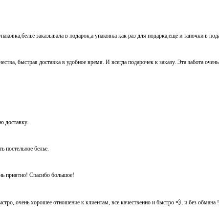
паковка,бельё заказывала в подарок,а упаковка как раз для подарка,ещё и тапочки в по
ества, быстрая доставка в удобное время. И всегда подарочек к заказу. Эта забота очен
ую доставку.
ть постельное белье.
ень приятно! Спасибо большое!
тро, очень хорошее отношение к клиентам, все качественно и быстро 💨, и без обмана ! Ос