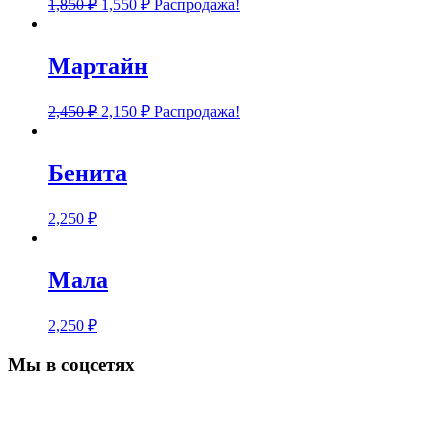
1,850
₽
1,550
₽
Распродажа!
Мартайн
2,450
₽
2,150
₽
Распродажа!
Бенита
2,250
₽
Мала
2,250
₽
Мы в соцсетях