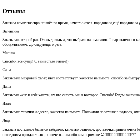
Отзывы
Заказала комплекс евро,пришёл во время, качество очень порадовало,ещё порадовала у
Валентина
Заказывала второй раз. Очень довольна, что выбрала ваш магазин. Товар отличного кач
обслуживанием. До следующего раза.
Марина
Спасибо, все супер! С вами стало теплее))
Саша
Заказывала махровый халат, цвет соответствует, качество на высоте, спасибо за быстр
Даша
Заказывал жене и себе халаты, ну что сказать, мы в восторге. Спасибо! Будем заказыва
Иван
Заказывала тапочки и одеяло, качество на высоте. Положили полотенце в подарок, оч
Лида
Заказала постельное белье со звёздами, качество отличное, доставочка пришла очень быс
опозданием правда отзыв , но ничего... спасибо вам огромное 😍👍🏻👍🏻👏🏻👌🏻👌🏻👌🏻???