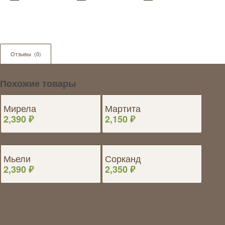
Отзывы  (0)
Мы
в
Похожие товары
соц
Мирела
Мартита
2,390
₽
2,150
₽
Отз
Мьели
Сорканд
2,390
₽
2,350
₽
Заказа
компле
евро,п
во
время,
качеств
очень
порадо
порадо