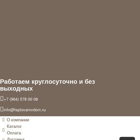
упаковк
заказы
в
подарок
упаковк
как
раз
для
подарк
и
тапочк
в
подаро
с
комплек
Валент
Работаем круглосуточно и без
выходных
+7 (964) 578 00 08
info@teplovamvdom.ru
О компании
Каталог
Оплата
Доставка