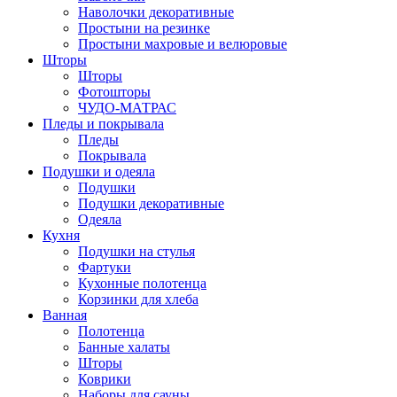
Наволочки декоративные
Простыни на резинке
Простыни махровые и велюровые
Шторы
Шторы
Фотошторы
ЧУДО-МАТРАС
Пледы и покрывала
Пледы
Покрывала
Подушки и одеяла
Подушки
Подушки декоративные
Одеяла
Кухня
Подушки на стулья
Фартуки
Кухонные полотенца
Корзинки для хлеба
Ванная
Полотенца
Банные халаты
Шторы
Коврики
Наборы для сауны