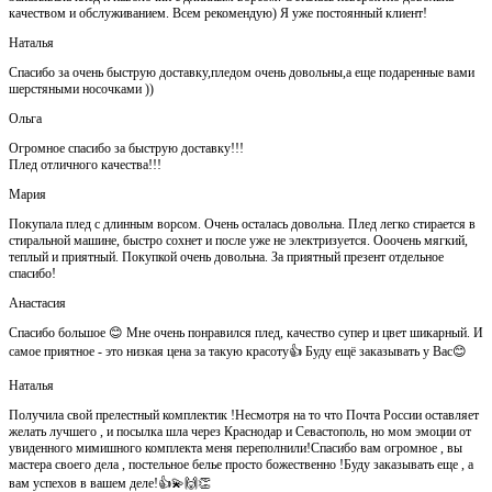
качеством и обслуживанием. Всем рекомендую) Я уже постоянный клиент!
Наталья
Спасибо за очень быструю доставку,пледом очень довольны,а еще подаренные вами
шерстяными носочками ))
Ольга
Огромное спасибо за быструю доставку!!!
Плед отличного качества!!!
Мария
Покупала плед с длинным ворсом. Очень осталась довольна. Плед легко стирается в
стиральной машине, быстро сохнет и после уже не электризуется. Ооочень мягкий,
теплый и приятный. Покупкой очень довольна. За приятный презент отдельное
спасибо!
Анастасия
Спасибо большое 😊 Мне очень понравился плед, качество супер и цвет шикарный. И
самое приятное - это низкая цена за такую красоту👍 Буду ещё заказывать у Вас😊
Наталья
Получила свой прелестный комплектик !Несмотря на то что Почта России оставляет
желать лучшего , и посылка шла через Краснодар и Севастополь, но мом эмоции от
увиденного мимишного комплекта меня переполнили!Спасибо вам огромное , вы
мастера своего дела , постельное белье просто божественно !Буду заказывать еще , а
вам успехов в вашем деле!👍💫🙌👏