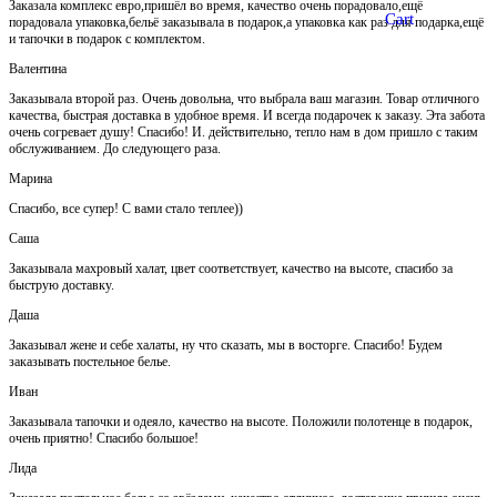
Заказала комплекс евро,пришёл во время, качество очень порадовало,ещё
Cart
порадовала упаковка,бельё заказывала в подарок,а упаковка как раз для подарка,ещё
и тапочки в подарок с комплектом.
Валентина
Заказывала второй раз. Очень довольна, что выбрала ваш магазин. Товар отличного
качества, быстрая доставка в удобное время. И всегда подарочек к заказу. Эта забота
очень согревает душу! Спасибо! И. действительно, тепло нам в дом пришло с таким
обслуживанием. До следующего раза.
Марина
Спасибо, все супер! С вами стало теплее))
Саша
Заказывала махровый халат, цвет соответствует, качество на высоте, спасибо за
быструю доставку.
Даша
Заказывал жене и себе халаты, ну что сказать, мы в восторге. Спасибо! Будем
заказывать постельное белье.
Иван
Заказывала тапочки и одеяло, качество на высоте. Положили полотенце в подарок,
очень приятно! Спасибо большое!
Лида