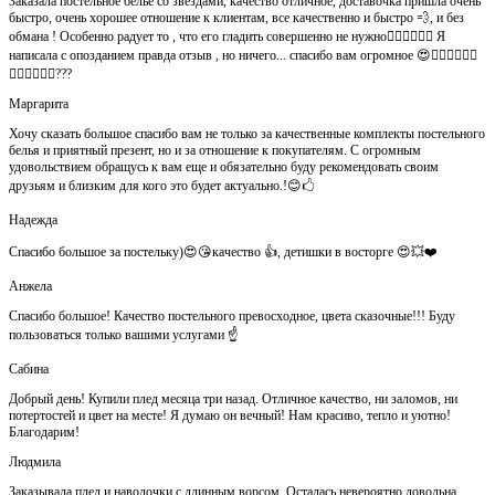
Заказала постельное белье со звёздами, качество отличное, доставочка пришла очень
быстро, очень хорошее отношение к клиентам, все качественно и быстро 💨, и без
обмана ! Особенно радует то , что его гладить совершенно не нужно👍🏻👍🏻🙈😄 Я
написала с опозданием правда отзыв , но ничего... спасибо вам огромное 😍👍🏻👍🏻👏🏻
👌🏻👌🏻👌🏻???
Маргарита
Хочу сказать большое спасибо вам не только за качественные комплекты постельного
белья и приятный презент, но и за отношение к покупателям. С огромным
удовольствием обращусь к вам еще и обязательно буду рекомендовать своим
друзьям и близким для кого это будет актуально.!😊🖒
Надежда
Спасибо большое за постельку)😍😘качество 👍, детишки в восторге 😍💥❤️
Анжела
Спасибо большое! Качество постельного превосходное, цвета сказочные!!! Буду
пользоваться только вашими услугами ☝️
Сабина
Добрый день! Купили плед месяца три назад. Отличное качество, ни заломов, ни
потертостей и цвет на месте! Я думаю он вечный! Нам красиво, тепло и уютно!
Благодарим!
Людмила
Заказывала плед и наволочки с длинным ворсом. Осталась невероятно довольна