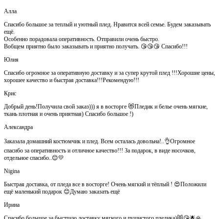
Алла
Спасибо большое за теплый и уютный плед. Нравится всей семье. Будем заказывать
ещё.
Особенно порадовала оперативность. Отправили очень быстро.
Вобщем приятно было заказывать и приятно получать. 😘😘😘 Спасибо!!!
Юлия
Спасибо огромное за оперативную доставку и за супер крутой плед !!!Хорошие цены,
хорошее качество и быстрая доставка!!!Рекомендую!!!
Крис
Добрый день!Получила свой заказ))) я в восторге 😻Пледик и белье очень мягкие,
ткань плотная и очень приятная) Спасибо большое !)
Александра
Заказала домашний костюмчик и плед. Всем осталась довольна!..👌Огромное
спасибо за оперативность и отличное качество!!! За подарок, в виде носочков,
отдельное спасибо..😊💛
Nigina
Быстрая доставка, от пледа все в восторге! Очень мягкий и тёплый ! 😍Положили
ещё маленький подарок 😊Думаю заказать ещё
Ирина
Спасибо большое за быструю доставку мягкого и пушистого пледика)😻😘🌟🙏