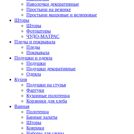
Наволочки декоративные
Простыни на резинке
Простыни махровые и велюровые
Шторы
Шторы
Фотошторы
ЧУДО-МАТРАС
Пледы и покрывала
Пледы
Покрывала
Подушки и одеяла
Подушки
Подушки декоративные
Одеяла
Кухня
Подушки на стулья
Фартуки
Кухонные полотенца
Корзинки для хлеба
Ванная
Полотенца
Банные халаты
Шторы
Коврики
Наборы для сауны